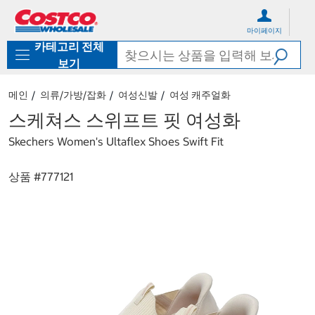
컨
메
텐
뉴
마이페이지
츠
로
카테고리 전체
로
바
바
로
보기
로
가
가
기
메인
의류/가방/잡화
여성신발
여성 캐주얼화
기
스케쳐스 스위프트 핏 여성화
Skechers Women's Ultaflex Shoes Swift Fit
상품 #
777121