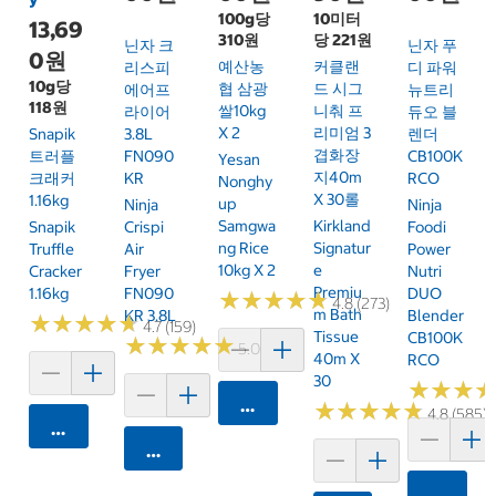
100g당
10미터
13,69
310원
당 221원
닌자 크
닌자 푸
0원
예산농
커클랜
리스피
디 파워
10g당
협 삼광
드 시그
에어프
뉴트리
118원
쌀10kg
니춰 프
라이어
듀오 블
X 2
리미엄 3
Snapik
3.8L
렌더
겹화장
트러플
FN090
CB100K
Yesan
지40m
크래커
KR
RCO
Nonghy
X 30롤
1.16kg
Up
Ninja
Ninja
Samgwa
Kirkland
Snapik
Crispi
Foodi
Ng Rice
Signatur
Truffle
Air
Power
10kg X 2
E
Cracker
Fryer
Nutri
Premiu
1.16kg
FN090
DUO
★
★
★
★
★
★
★
★
★
★
4.8 (273)
M Bath
KR 3.8L
Blender
★
★
★
★
★
★
★
★
★
★
4.7 (159)
Tissue
CB100K
★
★
★
★
★
★
★
★
★
★
5.0 (6)
40m X
RCO
30
★
★
★
★
★
★
카트에 담기
★
★
★
★
★
★
★
★
★
★
4.8 (585)
카트에 담기
카트에 담기
카트에 