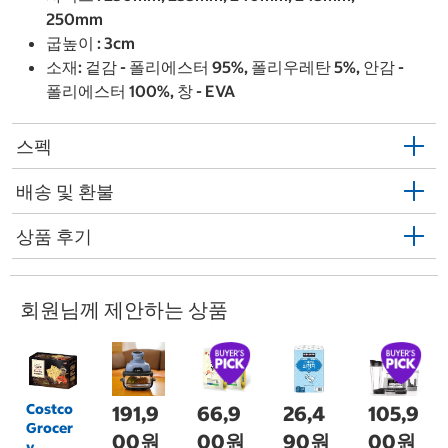
250mm
굽높이 : 3cm
소재: 겉감 - 폴리에스터 95%, 폴리우레탄 5%, 안감 -
폴리에스터 100%, 창 - EVA
스펙
배송 및 환불
상품 후기
회원님께 제안하는 상품
Costco
191,9
66,9
26,4
105,9
Grocer
00원
00원
90원
00원
y