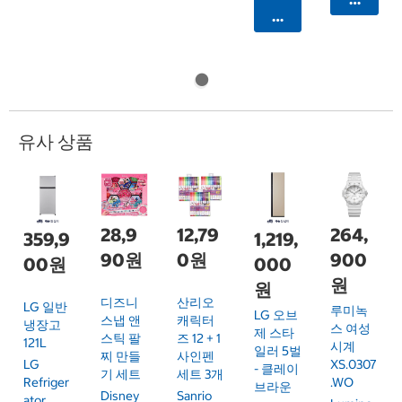
카트에 담기
유사 상품
28,9
12,79
264,
359,9
1,219,
90원
0원
900
00원
000
원
원
디즈니
산리오
LG 일반
루미녹
LG 오브
스냅 앤
캐릭터
냉장고
스 여성
제 스타
스틱 팔
즈 12 + 1
121L
시계
일러 5벌
찌 만들
사인펜
XS.0307
LG
- 클레이
기 세트
세트 3개
.WO
Refriger
브라운
Disney
Sanrio
Ator