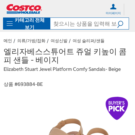
컨
메
텐
뉴
마이페이지
츠
로
카테고리 전체
로
바
바
로
보기
로
가
가
기
메인
의류/가방/잡화
여성신발
여성 슬리퍼/샌들
기
엘리자베스스튜어트 쥬얼 키높이 콤
피 샌들 - 베이지
Elizabeth Stuart Jewel Platform Comfy Sandals- Beige
상품 #
693884-BE