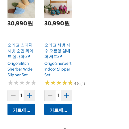
30,990원
30,990원
오리고 스티치
오리고 셔벗 자
셔벗 순면 와이
수 오픈형 실내
드 실내화 2P
화 세트2P
Origo Stitch
Origo Sherbert
Sherber Wide
Indoor Slipper
Slipper Set
Set
★
★
★
★
★
★
★
★
★
★
★
★
★
★
★
★
★
★
★
★
4.8 (4)
카트에 담기
카트에 담기