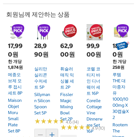
회원님께 제안하는 상품
17,99
28,9
62,9
99,9
18,99
0원
90원
00원
00원
0원
한 개당
한 개당
1,874원
258원
실리만
휘슬러
코렐 코
메종오
루템
실리콘
매직 믹
티지 바
브제 모
THE 대
수저세
싱볼 세
인 디너
루 접시
마종자
트 5P
트 2P
웨어 세
세트 8P
유
트 16P
Sillyman
Fissler
1000/10
Maison
N Silicon
Magic
Corelle
00mg X
Objet
Spoon
Mixing
Cottage
30캡슐x
Moru
Set 5P
Bowl
Vine
2
Small
Set 2P
Dinnerw
★
★
★
★
★
★
★
★
★
★
4.6 (14)
Plate
Rootem
Are Set
★
★
★
★
★
★
★
★
★
★
4.9 (10)
Set 8P
The
16P