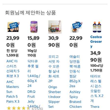
회원님께 제안하는 상품
Costco
23,99
15,89
30,9
22,99
Grocer
0원
0원
90원
0원
y
한 쌍당
10g당
34,9
1,599원
110원
오리고
애슐리
90원
AHC 마
닥터큐
셔벗 자
당면듬
100㎖당
스터즈
후룻 젤
수 오픈
뿍 매콤
1,750원
선패치 5
리
형 실내
안동식
회분 X 3
1,440g /
화 세트
찜닭
테라브
60g X
2P
852g X
레스 헬
AHC
24
2ea
시 검스
Masters
Origo
오랄린
Sun
DR.Q
Sherber
Ashley
스 1L X 2
Patch 5
Fruit
T Indoor
Spicy
개
Pairs X 3
Jelly
Slipper
Braised
1,440g /
Set
Chicken
Thera
★
★
★
★
★
★
★
★
★
★
4.5 (26)