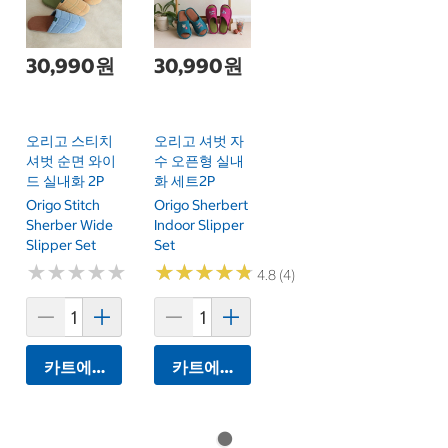
30,990원
30,990원
오리고 스티치
오리고 셔벗 자
셔벗 순면 와이
수 오픈형 실내
드 실내화 2P
화 세트2P
Origo Stitch
Origo Sherbert
Sherber Wide
Indoor Slipper
Slipper Set
Set
★
★
★
★
★
★
★
★
★
★
★
★
★
★
★
★
★
★
★
★
4.8 (4)
카트에 담기
카트에 담기