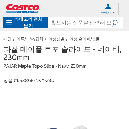
컨
메
텐
뉴
마이페이지
츠
로
카테고리 전체
로
바
바
로
보기
로
가
가
기
메인
의류/가방/잡화
여성신발
여성 슬리퍼/샌들
기
파잘 메이플 토포 슬라이드 - 네이비,
230mm
PAJAR Maple Topo Slide - Navy, 230mm
상품 #
693868-NVY-230