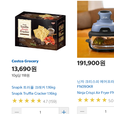
Costco Grocery
191,900원
13,690원
10g당 118원
닌자 크리스피 에어프라이
FN090KR
Snapik 트러플 크래커 1.16kg
Ninja Crispi Air Fryer
Snapik Truffle Cracker 1.16kg
★
★
★
★
★
★
★
★
★
★
★
★
★
★
★
★
★
★
★
★
5.0
4.7 (159)