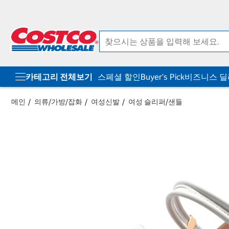
컨
메
텐
뉴
츠
로
로
바
바
로
로
가
가
기
기
카테고리 전체보기
스페셜 할인
Buyer's Pick
비즈니스 
메인
의류/가방/잡화
여성신발
여성 슬리퍼/샌들