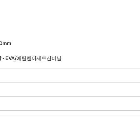
50mm
, 창 - EVA/에틸렌아세트산비닐