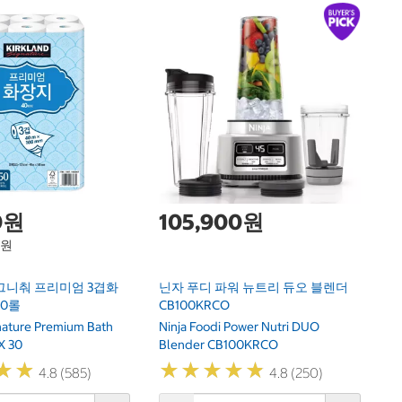
1
하
Ha
0원
105,900원
1원
그니춰 프리미엄 3겹화
닌자 푸디 파워 뉴트리 듀오 블렌더
30롤
CB100KRCO
gnature Premium Bath
Ninja Foodi Power Nutri DUO
X 30
Blender CB100KRCO
★
★
★
★
★
★
★
★
★
★
★
★
★
★
4.8 (585)
4.8 (250)