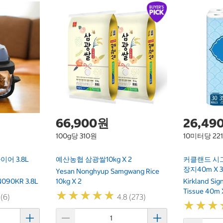
66,900원
26,49
100g당 310원
10미터당 22
어 3.8L
예산농협 삼광쌀10kg X 2
커클랜드 시
장지40m X 
Yesan Nonghyup Samgwang Rice
 FN090KR 3.8L
10kg X 2
Kirkland Si
Tissue 40m 
★
★
★
★
★
★
★
★
★
★
 (6)
4.8 (273)
★
★
★
★
★
★