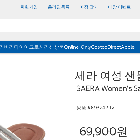
회원가입
온라인등록
매장 찾기
매장 이벤트
딜리버리
타이어
그로서리
신상품
Online-Only
CostcoDirect
Apple
세라 여성 샌
SAERA Women's San
상품 #
693242-IV
69,900원