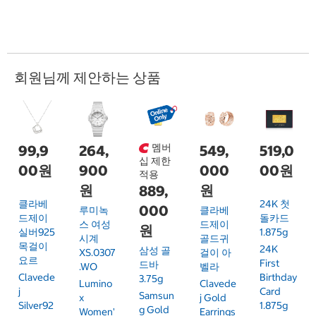
회원님께 제안하는 상품
멤버
99,9
264,
549,
519,0
십 제한
00원
900
000
00원
적용
원
원
889,
클라베
24K 첫
000
루미녹
클라베
드제이
돌카드
스 여성
드제이
원
실버925
1.875g
시계
골드귀
목걸이
24K
삼성 골
XS.0307
걸이 아
요르
First
드바
.WO
벨라
Clavede
Birthday
3.75g
Lumino
Clavede
J
Card
Samsun
X
J Gold
Silver92
1.875g
G Gold
Women'
Earrings