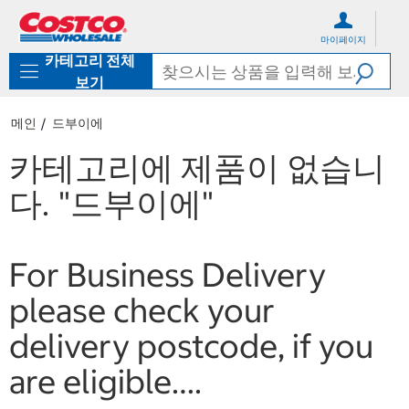
컨
메
텐
뉴
마이페이지
츠
로
카테고리 전체
로
바
바
로
보기
로
가
가
기
메인
드부이에
기
카테고리에 제품이 없습니
다.
"드부이에"
For Business Delivery
please check your
delivery postcode, if you
are eligible….