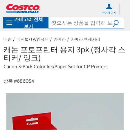
컨
메
텐
뉴
마이페이지
츠
로
카테고리 전체
로
바
바
로
보기
로
가
가
기
메인
디지털/TV/컴퓨터
카메라
카메라 액세서리
기
캐논 포토프린터 용지 3pk (정사각 스
티커/ 잉크)
Canon 3-Pack Color Ink/Paper Set for CP Printers
상품 #
686054