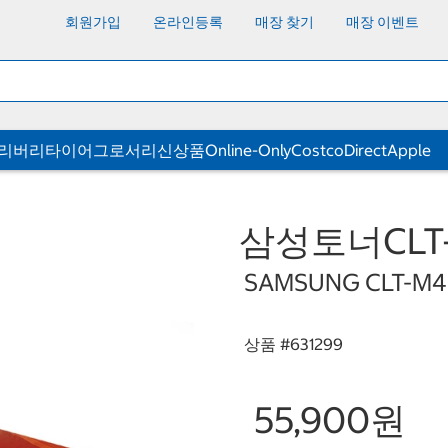
회원가입
온라인등록
매장 찾기
매장 이벤트
딜리버리
타이어
그로서리
신상품
Online-Only
CostcoDirect
Apple
삼성토너CLT-
SAMSUNG CLT-M4
상품 #
631299
55,900원