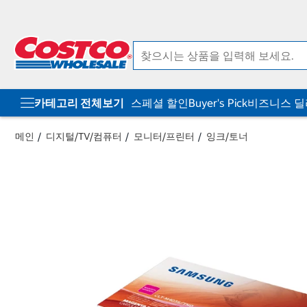
컨
메
텐
뉴
츠
로
로
바
바
로
로
가
가
기
기
카테고리 전체보기
스페셜 할인
Buyer's Pick
비즈니스 
메인
디지털/TV/컴퓨터
모니터/프린터
잉크/토너