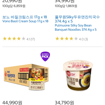
20,990원
34,990원
100g당 6,859원
100g당 1,869원
보노 바질크림스프 17g x 18
풀무원Silky두유면잔치국수
374.4g x 5
Vono Basil Cream Soup 17g x 18
Pulmuone Silky Soy Bean
Banquet Noodles 374.4g x 5
★
★
★
★
★
★
★
★
★
★
★
★
★
★
★
★
★
★
★
★
4.1 (17)
4.0 (3)
44,990원
34,790원