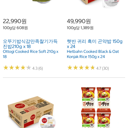
22,990원
49,990원
100g당 608원
100g당 1,389원
오뚜기밥식감만족찰기가득
햇반 귀리 흑미 곤약밥 150g
진밥210g x 18
x 24
Ottogi Cooked Rice Soft 210g x
Hetbahn Cooked Black & Oat
18
Konjak Rice 150g x 24
★
★
★
★
★
★
★
★
★
★
★
★
★
★
★
★
★
★
★
★
4.3 (6)
4.7 (30)