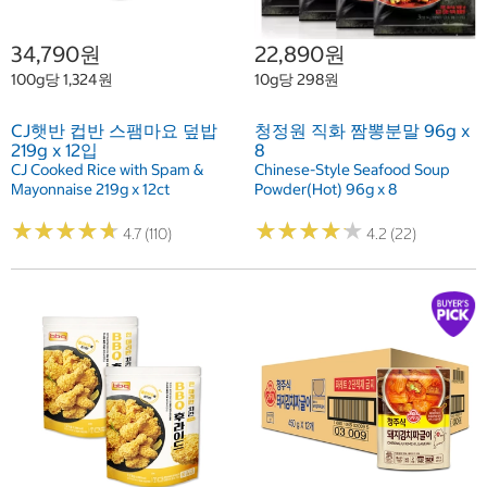
34,790원
22,890원
100g당 1,324원
10g당 298원
CJ햇반 컵반 스팸마요 덮밥
청정원 직화 짬뽕분말 96g x
219g x 12입
8
CJ Cooked Rice with Spam &
Chinese-Style Seafood Soup
Mayonnaise 219g x 12ct
Powder(Hot) 96g x 8
★
★
★
★
★
★
★
★
★
★
★
★
★
★
★
★
★
★
★
★
4.7 (110)
4.2 (22)