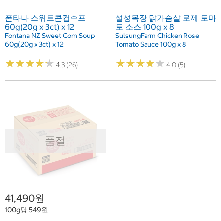
폰타나 스위트콘컵수프
설성목장 닭가슴살 로제 토마
60g(20g x 3ct) x 12
토 소스 100g x 8
Fontana NZ Sweet Corn Soup
SulsungFarm Chicken Rose
60g(20g x 3ct) x 12
Tomato Sauce 100g x 8
★
★
★
★
★
★
★
★
★
★
★
★
★
★
★
★
★
★
★
★
4.3 (26)
4.0 (5)
품절
41,490원
100g당 549원