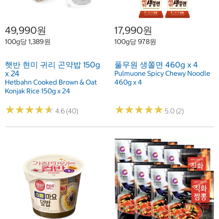
49,990원
17,990원
100g당 1,389원
100g당 978원
햇반 현미 귀리 곤약밥 150g
풀무원 생쫄면 460g x 4
x 24
Pulmuone Spicy Chewy Noodle
Hetbahn Cooked Brown & Oat
460g x 4
Konjak Rice 150g x 24
★
★
★
★
★
★
★
★
★
★
★
★
★
★
★
★
★
★
★
★
4.6 (40)
5.0 (2)