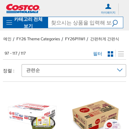
컨
메
텐
뉴
마이페이지
츠
로
카테고리 전체
로
바
바
로
보기
로
가
가
기
메인
FY26 Theme Categories
FY26P11W1
간편하게 간편식
기
필터
97 - 117 / 117
정렬 :