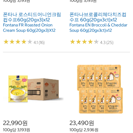
100g당 3,193원
100g당 3,193원
폰타나 로스티드어니언크림
폰타나브로콜리체다치즈컵
컵수프60g(20gx3)x12
수프 60g(20gx3ct)x12
Fontana FR Roasted Onion
Fontana EN Broccoli & Cheddar
Cream Soup 60g(20gx3)X12
Soup 60g(20gx3ct)x12
★
★
★
★
★
★
★
★
★
★
★
★
★
★
★
★
★
★
★
★
4.1 (16)
4.3 (25)
22,990원
23,490원
100g당 3,193원
100g당 2,936원