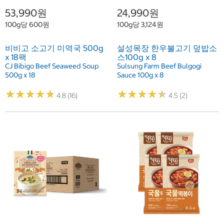
53,990원
24,990원
100g당 600원
100g당 3,124원
비비고 소고기 미역국 500g
설성목장 한우불고기 덮밥소
x 18팩
스100g x 8
CJ Bibigo Beef Seaweed Soup
Sulsung Farm Beef Bulgogi
500g x 18
Sauce 100g x 8
★
★
★
★
★
★
★
★
★
★
★
★
★
★
★
★
★
★
★
★
4.8 (16)
4.5 (2)