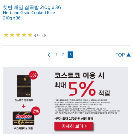
햇반 매일 잡곡밥 210g x 36
Hetbahn Grain Cooked Rice
210g x 36
★
★
★
★
★
★
★
★
★
★
4.9 (48)
이
TOP ▲
1
2
3
전