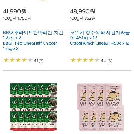
41,990원
49,990원
100g당 1,750원
100g당 852원
BBQ 후라이드한마리반 치킨
오뚜기 청주식 돼지김치짜글
1.2kg x 2
이 450g x 12
BBQ Fried One&Half Chicken
Ottogi Kimchi Jjageuli 450g x 12
1.2kg x 2
★
★
★
★
★
★
★
★
★
★
★
★
★
★
★
★
★
★
★
★
4.1 (7)
4.4 (5)