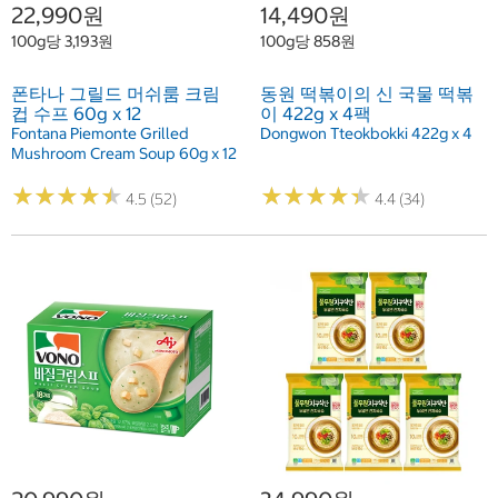
22,990원
14,490원
100g당 3,193원
100g당 858원
폰타나 그릴드 머쉬룸 크림
동원 떡볶이의 신 국물 떡볶
컵 수프 60g x 12
이 422g x 4팩
Fontana Piemonte Grilled
Dongwon Tteokbokki 422g x 4
Mushroom Cream Soup 60g x 12
★
★
★
★
★
★
★
★
★
★
★
★
★
★
★
★
★
★
★
★
4.5 (52)
4.4 (34)