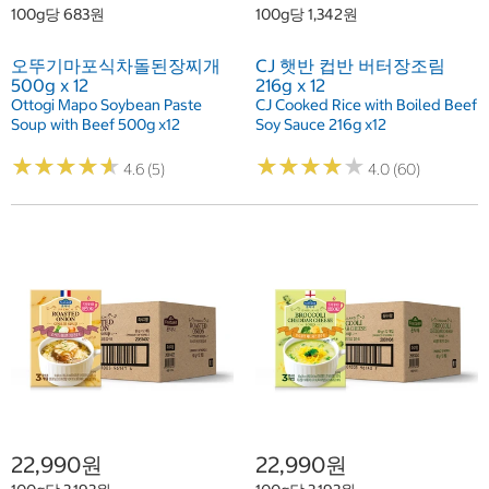
100g당 683원
100g당 1,342원
오뚜기마포식차돌된장찌개
CJ 햇반 컵반 버터장조림
500g x 12
216g x 12
Ottogi Mapo Soybean Paste
CJ Cooked Rice with Boiled Beef
Soup with Beef 500g x12
Soy Sauce 216g x12
★
★
★
★
★
★
★
★
★
★
★
★
★
★
★
★
★
★
★
★
4.6 (5)
4.0 (60)
22,990원
22,990원