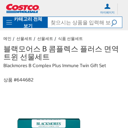
컨
메
텐
뉴
마이페이지
츠
로
카테고리 전체
로
바
바
로
보기
로
가
가
기
메인
선물세트
선물세트
식품 선물세트
기
블랙모어스 B 콤플렉스 플러스 면역
트윈 선물세트
Blackmores B Complex Plus Immune Twin Gift Set
상품 #
644682