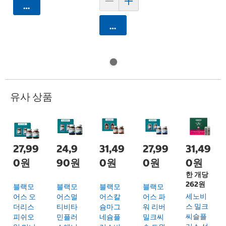
카트에 담기
카트에 담기
유사 상품
27,99
24,9
31,49
27,99
31,49
0원
90원
0원
0원
0원
한 개당
262원
블랙모
블랙모
블랙모
블랙모
세노비
어스 오
어스멀
어스칼
어스 파
스 밀크
더리스
티비타
슘마그
워 리버
씨슬플
피쉬오
민플러
네슘플
밀크씨