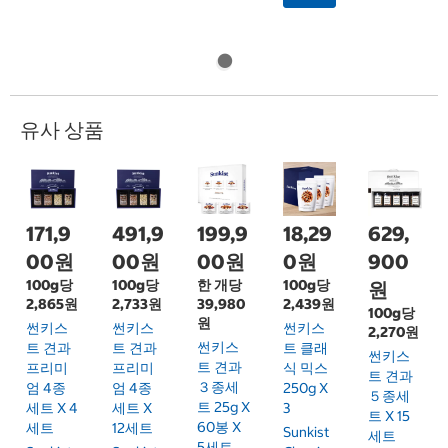
유사 상품
171,9
491,9
199,9
18,29
629,
00원
00원
00원
0원
900
100g당
100g당
한 개당
100g당
원
2,865원
2,733원
39,980
2,439원
100g당
원
썬키스
썬키스
썬키스
2,270원
썬키스
트 견과
트 견과
트 클래
썬키스
트 견과
프리미
프리미
식 믹스
트 견과
３종세
엄 4종
엄 4종
250g X
５종세
트 25g X
세트 X 4
세트 X
3
트 X 15
60봉 X
세트
12세트
Sunkist
세트
5세트