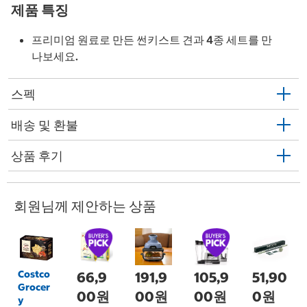
제품 특징
프리미엄 원료로 만든 썬키스트 견과 4종 세트를 만
나보세요.
스펙
배송 및 환불
상품 후기
회원님께 제안하는 상품
Costco
66,9
191,9
105,9
51,90
Grocer
00원
00원
00원
0원
y