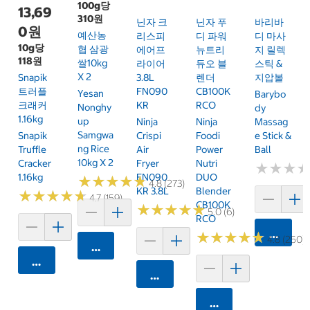
100g당
13,69
310원
닌자 크
닌자 푸
바리바
0원
예산농
리스피
디 파워
디 마사
10g당
협 삼광
에어프
뉴트리
지 릴렉
118원
쌀10kg
라이어
듀오 블
스틱 &
X 2
Snapik
3.8L
렌더
지압볼
트러플
FN090
CB100K
Yesan
Barybo
크래커
KR
RCO
Nonghy
Dy
1.16kg
Up
Ninja
Ninja
Massag
Samgwa
Snapik
Crispi
Foodi
E Stick &
Ng Rice
Truffle
Air
Power
Ball
10kg X 2
Cracker
Fryer
Nutri
★
★
★
★
★
★
1.16kg
FN090
DUO
★
★
★
★
★
★
★
★
★
★
4.8 (273)
KR 3.8L
Blender
★
★
★
★
★
★
★
★
★
★
4.7 (159)
CB100K
★
★
★
★
★
★
★
★
★
★
5.0 (6)
RCO
카트에 
★
★
★
★
★
★
★
★
★
★
4.8 (250)
카트에 담기
카트에 담기
카트에 담기
카트에 담기