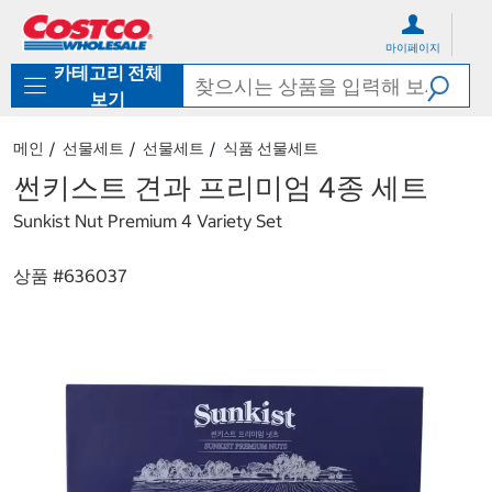
컨
메
텐
뉴
마이페이지
츠
로
카테고리 전체
로
바
바
로
보기
로
가
가
기
메인
선물세트
선물세트
식품 선물세트
기
썬키스트 견과 프리미엄 4종 세트
Sunkist Nut Premium 4 Variety Set
상품 #
636037