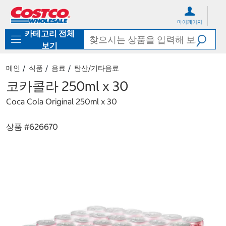
컨
메
텐
뉴
마이페이지
츠
로
카테고리 전체
로
바
바
로
보기
로
가
가
기
메인
식품
음료
탄산/기타음료
기
코카콜라 250ml x 30
Coca Cola Original 250ml x 30
상품 #
626670