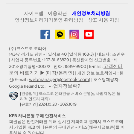
사이트맵
이용약관
개인정보처리방침
영상정보처리기기운영·관리방침
상표 사용 지침
(주)코스트코 코리아
14347 경기도 광명시 일직로 40 (일직동 163-3) | 대표자 : 조민수
| 사업자 등록번호 : 107-81-63829 | 통신판매업 신고번호 : 제
고객센터
2013-경기광명-0013호 | 전화 : 1899-9900 | E-mail :
문의 바로가기 ▶ (매장/온라인)
| 개인 정보 보호책임자 : 한
webmanager@costcokr.com
신(E-mail :
) | 호스팅제공자 :
사업자정보확인
Google Ireland Ltd. |
[인증범위] 코스트코 온라인몰 서비스 운영(심사받지 않은 물
리적 인프라 제외)
[유효기간] 2024.10.20 - 2027.10.19
KEB 하나은행 구매 안전서비스
회원님은 안전거래를 위해 실시간 계좌이체 결제시 코스트코에
서 가입한 KEB 하나은행의 구매안전서비스(채무지급보증)를 이
용하실 수 있습니다.