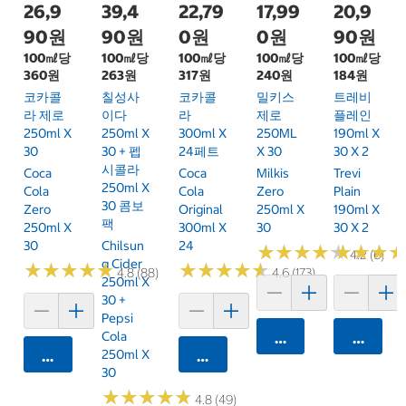
26,9
39,4
22,79
17,99
20,9
90원
90원
0원
0원
90원
100㎖당
100㎖당
100㎖당
100㎖당
100㎖당
360원
263원
317원
240원
184원
코카콜
칠성사
코카콜
밀키스
트레비
라 제로
이다
라
제로
플레인
250ml X
250ml X
300ml X
250ML
190ml X
30
30 + 펩
24페트
X 30
30 X 2
시콜라
Coca
Coca
Milkis
Trevi
250ml X
Cola
Cola
Zero
Plain
30 콤보
Zero
Original
250ml X
190ml X
팩
250ml X
300ml X
30
30 X 2
30
Chilsun
24
★
★
★
★
★
★
★
★
★
★
★
★
★
★
★
★
4.2 (6)
G Cider
★
★
★
★
★
★
★
★
★
★
★
★
★
★
★
★
★
★
★
★
4.8 (88)
4.6 (173)
250ml X
30 +
Pepsi
Cola
카트에 담기
카트에 
250ml X
카트에 담기
카트에 담기
30
★
★
★
★
★
★
★
★
★
★
4.8 (49)