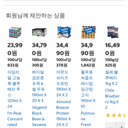
회원님께 제안하는 상품
23,99
34,79
34,4
34,9
16,49
0원
0원
90원
90원
0원
100㎖당
100㎖당
100㎖당
100㎖당
100g당
833원
305원
378원
1,842원
825원
아임리
베지밀
아몬드
풀무원
칠레 블
얼 고농
검은콩
브리즈
녹즙프
루베리
축 블루
＆깨＆
프로틴
레시업
1kg X 2
베리 주
쌀 두유
190ml X
당근망
Chile
스
190ml X
24 X 2
고지
Blueber
120ml X
20 X 3
190ml X
Almond
Ry 1kg X
24
10
Vegemil
Breeze
2
I'm Real
Black
Protein
Pulmuo
★
★
★
★
★
★
Concent
Bean &
190ml X
Ne
Rated
Sesame
24 X 2
Fresh