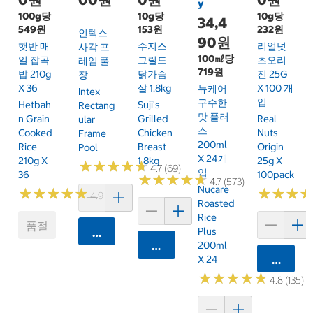
y
100g당
10g당
10g당
34,4
549원
153원
232원
인텍스
90원
햇반 매
수지스
리얼넛
사각 프
100㎖당
일 잡곡
그릴드
츠오리
레임 풀
719원
밥 210g
닭가슴
진 25G
장
X 36
살 1.8kg
X 100 개
뉴케어
Intex
입
구수한
Hetbah
Suji's
Rectang
맛 플러
N Grain
Grilled
Real
Ular
스
Cooked
Chicken
Nuts
Frame
200ml
Rice
Breast
Origin
Pool
X 24개
210g X
1.8kg
25g X
★
★
★
★
★
★
★
★
★
★
4.7 (69)
입
36
100pack
★
★
★
★
★
★
★
★
★
★
4.7 (573)
Nucare
★
★
★
★
★
★
★
★
★
★
★
★
★
★
★
★
4.9 (48)
Roasted
Rice
품절
Plus
카트에 담기
카트에 담기
200ml
X 24
카트에 
★
★
★
★
★
★
★
★
★
★
4.8 (135)