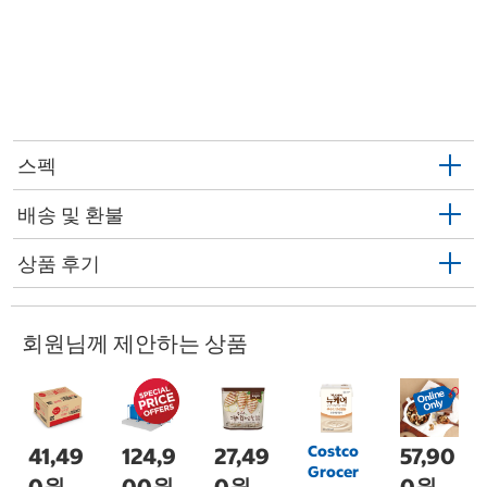
스펙
배송 및 환불
상품 후기
회원님께 제안하는 상품
Costco
41,49
124,9
27,49
57,90
Grocer
0원
00원
0원
0원