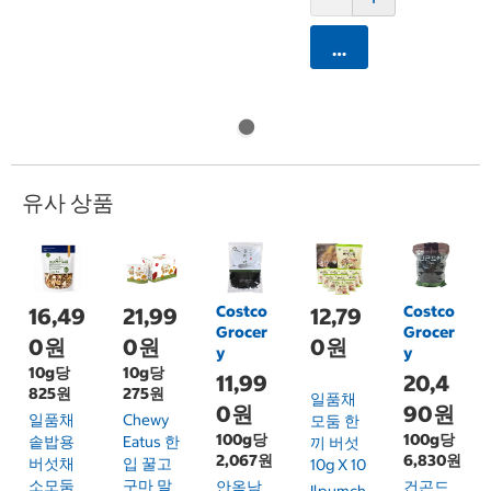
카트에 담기
유사 상품
Costco
Costco
16,49
21,99
12,79
Grocer
Grocer
0원
0원
0원
y
y
10g당
10g당
11,99
20,4
825원
275원
일품채
0원
90원
일품채
Chewy
모둠 한
100g당
100g당
솥밥용
Eatus 한
끼 버섯
2,067원
6,830원
버섯채
입 꿀고
10g X 10
소모둠
구마 말
안옥남
건곤드
Ilpumch