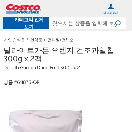
컨
메
텐
뉴
마이페이지
츠
로
카테고리 전체
로
바
바
로
보기
로
가
가
기
메인
식품
건식품
건과일/건채소
기
딜라이트가든 오렌지 건조과일칩
300g x 2팩
Deligth Garden Dried Fruit 300g x 2
상품 #
611875-OR