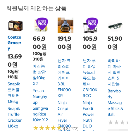
회원님께 제안하는 상품
Costco
66,9
191,9
105,9
51,90
Grocer
00원
00원
00원
0원
y
100g당
13,69
310원
닌자 크
닌자 푸
바리바
0원
예산농
리스피
디 파워
디 마사
10g당
협 삼광
에어프
뉴트리
지 릴렉
118원
쌀10kg
라이어
듀오 블
스틱 &
X 2
Snapik
3.8L
렌더
지압볼
트러플
FN090
CB100K
Yesan
Barybo
크래커
KR
RCO
Nonghy
Dy
1.16kg
Up
Ninja
Ninja
Massag
Samgwa
Snapik
Crispi
Foodi
E Stick &
Ng Rice
Truffle
Air
Power
Ball
10kg X 2
Cracker
Fryer
Nutri
★
★
★
★
★
★
1.16kg
FN090
DUO
★
★
★
★
★
★
★
★
★
★
4.8 (272)