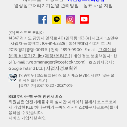
영상정보처리기기운영·관리방침
상표 사용 지침
(주)코스트코 코리아
14347 경기도 광명시 일직로 40 (일직동 163-3) | 대표자 : 조민수
| 사업자 등록번호 : 107-81-63829 | 통신판매업 신고번호 : 제
고객센터
2013-경기광명-0013호 | 전화 : 1899-9900 | E-mail :
문의 바로가기 ▶ (매장/온라인)
| 개인 정보 보호책임자 : 한
webmanager@costcokr.com
신(E-mail :
) | 호스팅제공자 :
사업자정보확인
Google Ireland Ltd. |
[인증범위] 코스트코 온라인몰 서비스 운영(심사받지 않은 물
리적 인프라 제외)
[유효기간] 2024.10.20 - 2027.10.19
KEB 하나은행 구매 안전서비스
회원님은 안전거래를 위해 실시간 계좌이체 결제시 코스트코에
서 가입한 KEB 하나은행의 구매안전서비스(채무지급보증)를 이
용하실 수 있습니다.
서비스 가입사실 확인