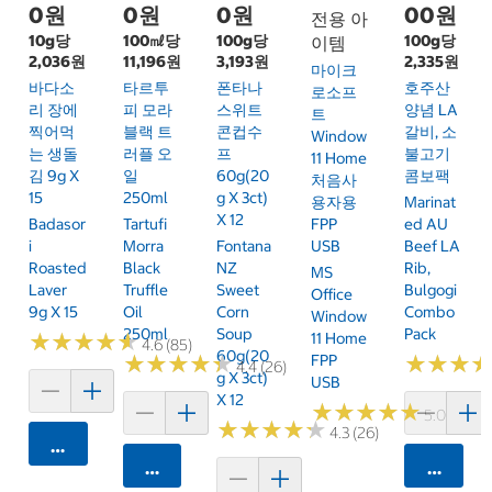
0원
0원
0원
00원
전용 아
10g당
100㎖당
100g당
100g당
이템
2,036원
11,196원
3,193원
2,335원
마이크
바다소
타르투
폰타나
호주산
로소프
리 장에
피 모라
스위트
양념 LA
트
찍어먹
블랙 트
콘컵수
갈비, 소
Window
는 생돌
러플 오
프
불고기
11 Home
김 9g X
일
60g(20
콤보팩
처음사
15
250ml
G X 3ct)
용자용
Marinat
X 12
Badasor
Tartufi
FPP
Ed AU
I
Morra
Fontana
USB
Beef LA
Roasted
Black
NZ
Rib,
MS
Laver
Truffle
Sweet
Bulgogi
Office
9g X 15
Oil
Corn
Combo
Window
250ml
Soup
Pack
★
★
★
★
★
★
★
★
★
★
11 Home
4.6 (85)
60g(20
★
★
★
★
★
★
★
★
★
★
FPP
★
★
★
★
★
★
4.4 (26)
G X 3ct)
USB
X 12
★
★
★
★
★
★
★
★
★
★
5.0 (2)
★
★
★
★
★
★
★
★
★
★
4.3 (26)
카트에 담기
카트에 담기
카트에 