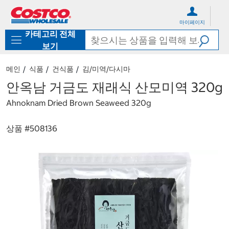
컨
메
텐
뉴
마이페이지
츠
로
카테고리 전체
로
바
바
로
보기
로
가
가
기
메인
식품
건식품
김/미역/다시마
기
안옥남 거금도 재래식 산모미역 320g
Ahnoknam Dried Brown Seaweed 320g
상품 #
508136