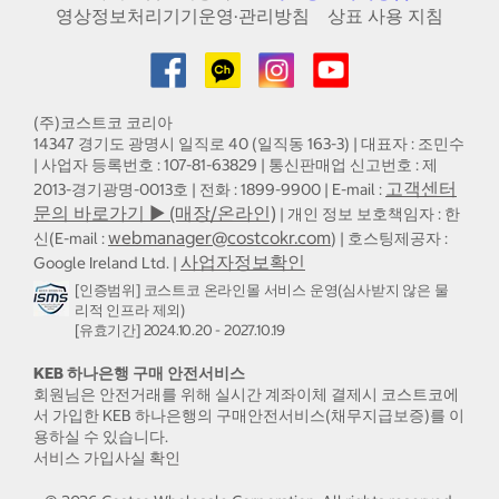
영상정보처리기기운영·관리방침
상표 사용 지침
(주)코스트코 코리아
14347 경기도 광명시 일직로 40 (일직동 163-3) | 대표자 : 조민수
| 사업자 등록번호 : 107-81-63829 | 통신판매업 신고번호 : 제
고객센터
2013-경기광명-0013호 | 전화 : 1899-9900 | E-mail :
문의 바로가기 ▶ (매장/온라인)
| 개인 정보 보호책임자 : 한
webmanager@costcokr.com
신(E-mail :
) | 호스팅제공자 :
사업자정보확인
Google Ireland Ltd. |
[인증범위] 코스트코 온라인몰 서비스 운영(심사받지 않은 물
리적 인프라 제외)
[유효기간] 2024.10.20 - 2027.10.19
KEB 하나은행 구매 안전서비스
회원님은 안전거래를 위해 실시간 계좌이체 결제시 코스트코에
서 가입한 KEB 하나은행의 구매안전서비스(채무지급보증)를 이
용하실 수 있습니다.
서비스 가입사실 확인