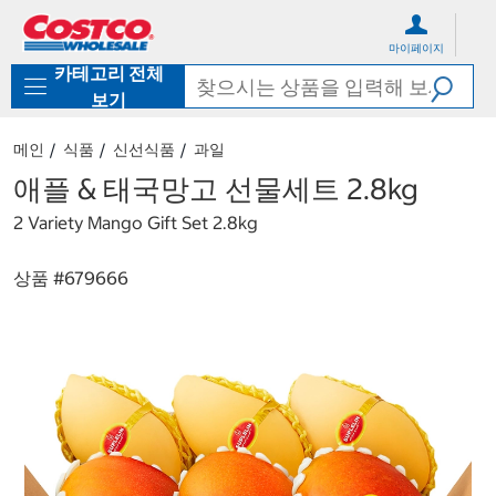
컨
메
텐
뉴
마이페이지
츠
로
카테고리 전체
로
바
바
로
보기
로
가
가
기
메인
식품
신선식품
과일
기
애플 & 태국망고 선물세트 2.8kg
2 Variety Mango Gift Set 2.8kg
상품 #
679666