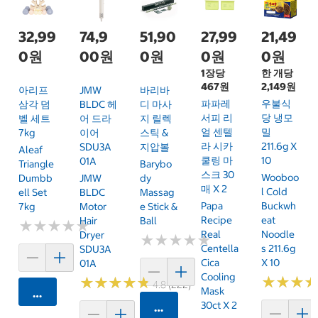
32,99
74,9
51,90
27,99
21,49
0원
00원
0원
0원
0원
1장당
한 개당
467원
2,149원
아리프
JMW
바리바
파파레
우불식
삼각 덤
BLDC 헤
디 마사
서피 리
당 냉모
벨 세트
어 드라
지 릴렉
얼 센텔
밀
7kg
이어
스틱 &
라 시카
211.6g X
SDU3A
지압볼
Aleaf
쿨링 마
10
01A
Triangle
Barybo
스크 30
Wooboo
Dumbb
JMW
Dy
매 X 2
L Cold
Ell Set
BLDC
Massag
Papa
Buckwh
7kg
Motor
E Stick &
Recipe
Eat
Hair
Ball
★
★
★
★
★
★
★
★
★
★
Real
Noodle
Dryer
★
★
★
★
★
★
★
★
★
★
Centella
S 211.6g
SDU3A
Cica
X 10
01A
Cooling
★
★
★
★
★
★
★
★
★
★
★
★
★
★
★
★
4.8 (222)
Mask
카트에 담기
30ct X 2
카트에 담기