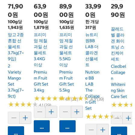
71,90
63,9
89,9
33,99
29,9
0원
00원
00원
0원
90원
100g당
100g당
100g당
한 개당
1,943원
1,879원
1,635원
317원
끌레드
망고 2종
프리미
프리미
뉴트리
벨 콜라
혼합 선
엄 제철
엄 제철
원BB
겐 화이
물세트
과일 선
과일 선
LAB 더
트닝 스
3.7kg(7~
물세트
물세트
콜라겐
킨케어
9입)
3.4KG
5.5KG
선물세
세트
이상
이상
트
2
Cledbel
Variety
Premiu
Premiu
Nutrion
Collage
Mango
M Fruit
M Fruit
E BB
N
Set
Gift Set
Gift Set
LAB
Whiteni
3.7kg(7~
3.4kg
5.5kg
The
Ng Skin
9ct)
Collage
Care Set
★
★
★
★
★
★
★
★
★
★
★
★
★
★
★
★
★
★
★
★
4.7 (22)
4.5 (39)
N Gift
★
★
★
★
★
★
★
★
★
★
★
★
★
★
★
★
4.1 (29)
Set
★
★
★
★
★
★
★
★
★
★
4.5 (96)
카트에 담기
카트에 담기
카트에 담기
카트에 