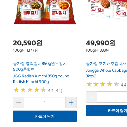
20,590원
49,990원
100g당 1,177원
100g당 833원
종가집 총각김치850g열무김치
종가집 포기배추김치3kg
900g혼합팩
Jongga Whole Cabbage
JGG Radish Kimchi 850g Young
3kgx2
Radish Kimchi 900g
★
★
★
★
★
★
★
★
★
★
4.4
★
★
★
★
★
★
★
★
★
★
4.4 (44)
카트에 담
카트에 담기