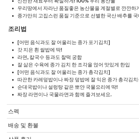
신선한 재료부터 확실하게! 100% 우리 농산물
우리땅에서 자라난 품질좋은 농산물을 계절별로 깐깐하
종가만의 고집스런 품질 기준으로 선별한 국산 배추를 국
조리법
[어떤 음식과도 잘 어울리는 종가 포기김치]
갓 지은 흰 쌀밥에 딱!
라면, 칼국수 등과도 찰떡 궁합
잘 삶은 수육에 종가 김치 한 조각을 얹어 맛있게 한입
[어떤 음식과도 잘 어울리는 종가 총각김치]
따끈한 카레덮밥이나 짜장 덮밥에 잘 익은 종가 총각김치
순대국밥이나 설렁탕 같은 뽀얀 국물요리에 딱!
짜장 라면이나 국물라면과 함께 즐겨보세요.
스펙
배송 및 환불