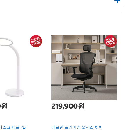
바
Ba
0원
219,900원
데스크 램프 PL-
에르먼 프리미엄 오피스 체어