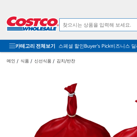
컨
메
텐
뉴
츠
로
로
바
바
로
로
가
가
기
기
카테고리 전체보기
스페셜 할인
Buyer's Pick
비즈니스 
메인
식품
신선식품
김치/반찬