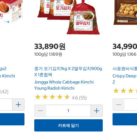
33,890원
34,99
100g당 1,169원
100g당 1,16
x2
종가 포기김치1kg X 2열무김치900g
사옹원바삭통표고
X 1혼합팩
 Kimchi
Crispy Deep-
Jongga Whole Cabbage Kimchi
2
Young Radish Kimchi
★
★
★
★
★
★
 (42)
★
★
★
★
★
★
★
★
★
★
4.6 (55)
기
카트에 담기