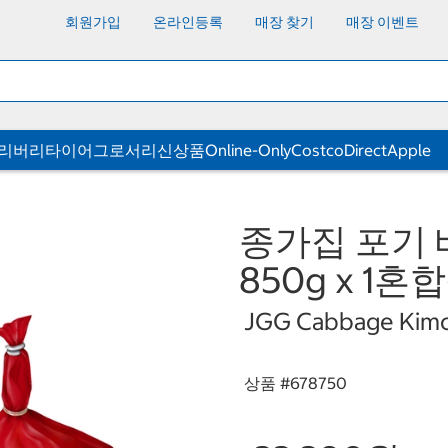
회원가입
온라인등록
매장 찾기
매장 이벤트
딜리버리
타이어
그로서리
신상품
Online-Only
CostcoDirect
Apple
종가집 포기 
850g x 1혼
JGG Cabbage Kimchi
상품 #
678750