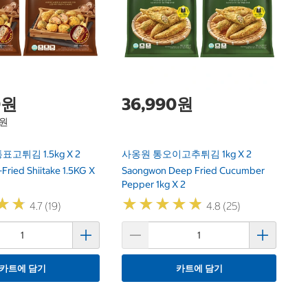
CP
0원
36,990원
6원
튀김 1.5kg X 2
사옹원 통오이고추튀김 1kg X 2
Fried Shiitake 1.5KG X
Saongwon Deep Fried Cucumber
Pepper 1kg X 2
★
★
★
★
★
★
★
★
★
★
★
★
★
★
4.7 (19)
4.8 (25)
카트에 담기
카트에 담기