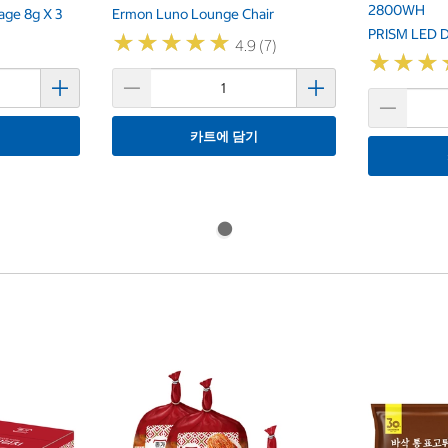
2800WH
ge 8g X 3
Ermon Luno Lounge Chair
PRISM LED 
★
★
★
★
★
★
★
★
★
★
4.9 (7)
★
★
★
★
★
★
기
카트에 담기