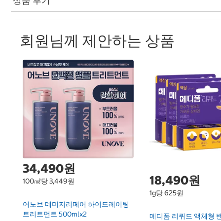
상품 후기
회원님께 제안하는 상품
34,490원
18,490원
100㎖당 3,449원
1g당 625원
어노브 데미지리페어 하이드레이팅
트리트먼트 500mlx2
메디폼 리퀴드 액체형 밴드