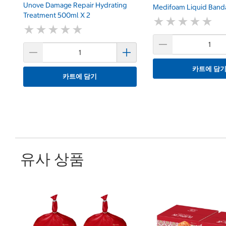
Unove Damage Repair Hydrating
Medifoam Liquid Banda
Treatment 500ml X 2
★
★
★
★
★
★
★
★
★
★
★
★
★
★
★
★
★
★
★
★
카트에 담
카트에 담기
유사 상품