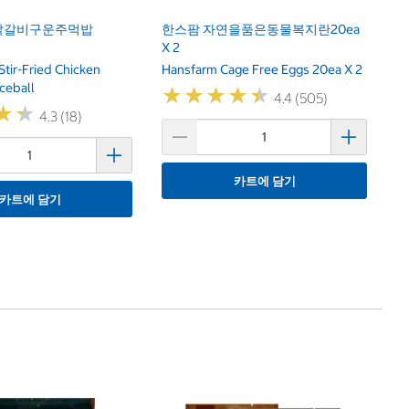
닭갈비구운주먹밥
한스팜 자연을품은동물복지란20ea
X 2
tir-Fried Chicken
Hansfarm Cage Free Eggs 20ea X 2
ceball
★
★
★
★
★
★
★
★
★
★
4.4 (505)
★
★
★
★
4.3 (18)
카트에 담기
카트에 담기