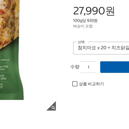
27,990원
100g당 933원
배송비 포함
선택
수량
상품 비교하기