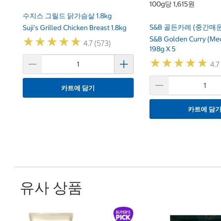
100g당 1,615원
수지스 그릴드 닭가슴살 1.8kg
S&B 골든카레 (중간매운맛)
Suji's Grilled Chicken Breast 1.8kg
S&B Golden Curry (Me
★
★
★
★
★
★
★
★
★
★
4.7 (573)
198g X 5
★
★
★
★
★
★
★
★
★
★
4.7
카트에 담기
카트에 담
유사 상품