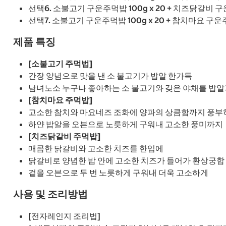
선택6. 소불고기 구운주먹밥 100g x 20 + 치즈닭갈비 구운
선택7. 소불고기 구운주먹밥 100g x 20 + 참치마요 구운주먹
제품 특징
[소불고기 주먹법]
간장 양념으로 맛을 낸 소 불고기가 밥알 한가득
남녀노소 누구나 좋아하는 소 불고기와 갖은 야채를 밥알
[참치마요 주먹밥]
고소한 참치와 마요네즈 조화에 양파의 상큼함까지 풍부
하얀 밥알을 오븐으로 노릇하게 구워내 고소한 풍미까지
[치즈닭갈비 주먹밥]
매콤한 닭갈비와 고소한 치즈를 한입에
닭갈비로 양념한 밥 안에 고소한 치즈가 들어가 환상궁합
겉을 오븐으로 두 번 노릇하게 구워내 더욱 고소하게
사용 및 조리방법
[전자레인지 조리법]