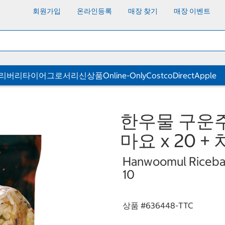
회원가입
온라인등록
매장 찾기
매장 이벤트
딜리버리
타이어
그로서리
신상품
Online-Only
CostcoDirect
Apple
한우물 구운주먹
마요 x 20 +
Hanwoomul Riceball
10
상품 #
636448-TTC