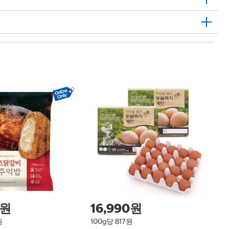
1
하
Ha
0원
16,990원
원
100g당 817원