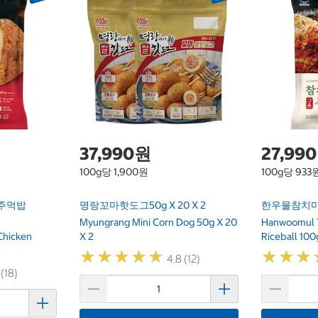
37,990원
27,99
100g당 1,900원
100g당 933
주먹밥
명랑꼬마핫도그50g X 20 X 2
한우물참치마
Myungrang Mini Corn Dog 50g X 20
Hanwoomul 
Chicken
X 2
Riceball 10
★
★
★
★
★
★
★
★
★
★
★
★
★
★
★
★
4.8 (12)
 (18)