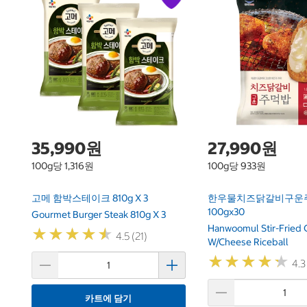
35,990원
27,990원
100g당 1,316원
100g당 933원
고메 함박스테이크 810g X 3
한우물치즈닭갈비구운
100gx30
Gourmet Burger Steak 810g X 3
Hanwoomul Stir-Fried 
★
★
★
★
★
★
★
★
★
★
4.5 (21)
W/Cheese Riceball
★
★
★
★
★
★
★
★
★
★
4.3
카트에 담기