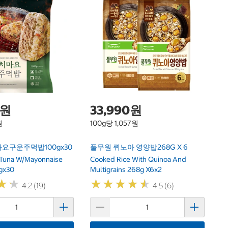
1
한
볶
Ha
0원
33,990원
원
100g당 1,057원
요구운주먹밥100gx30
풀무원 퀴노아 영양밥268G X 6
Tuna W/Mayonnaise
Cooked Rice With Quinoa And
0gx30
Multigrains 268g X6x2
★
★
★
★
★
★
★
★
★
★
★
★
★
★
4.2 (19)
4.5 (6)