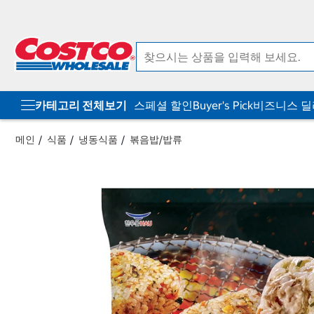
컨
메
텐
뉴
츠
로
로
바
바
로
로
가
가
기
기
카테고리 전체보기
스페셜 할인
Buyer's Pick
비즈니스 
메인
식품
냉동식품
볶음밥/밥류