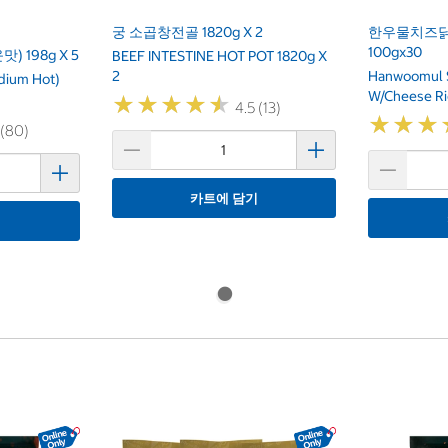
궁 소곱창전골 1820g X 2
한우물치즈
100gx30
 198g X 5
BEEF INTESTINE HOT POT 1820g X
2
Hanwoomul S
dium Hot)
W/Cheese Ri
★
★
★
★
★
★
★
★
★
★
4.5 (13)
★
★
★
★
★
★
 (80)
카트에 담기
기