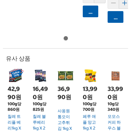
카트에 담기
카트에 
유사 상품
42,9
16,49
36,9
13,99
33,99
90원
0원
90원
0원
0원
100g당
100g당
100g당
10g당
860원
825원
700원
340원
사옹원
칠레 트
칠레 블
페루 애
모모스
통오이
리플 베
루베리
플 망고
커피 하
고추튀
리1kg X
1kg X 2
1kg X 2
우스 블
김 1kg X