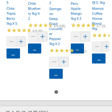
5
렌드 1kg
2
Chile
Peru
Chile
Blueber
Apple
Momos
Saongw
Triple
Ry 1kg X
Mango
Coffee
On
Berry
2
1kg X 2
House
Deep
1kg X 5
Blend
Fried
★
★
★
★
★
★
★
★
★
★
★
★
★
★
★
★
★
★
★
★
4.6 (68)
4.7 (9)
1kg
Cucumb
★
★
★
★
★
★
★
★
★
★
4.8 (16)
Er
★
★
★
★
★
★
Pepper
1kg X 2
카트에 담기
카트에 담기
★
★
★
★
★
★
★
★
★
★
4.8 (25)
카트에 담기
카트에 
카트에 담기