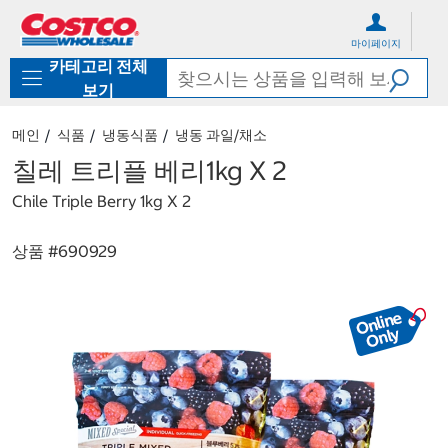
컨
메
텐
뉴
마이페이지
츠
로
카테고리 전체
로
바
바
로
보기
로
가
가
기
메인
식품
냉동식품
냉동 과일/채소
기
칠레 트리플 베리1kg X 2
Chile Triple Berry 1kg X 2
상품 #
690929