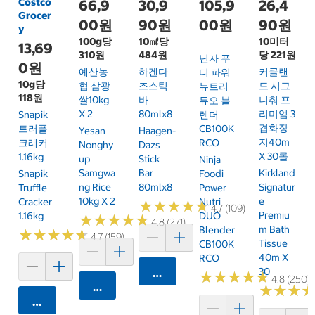
Costco
66,9
30,9
105,9
26,4
Grocer
00원
90원
00원
90원
y
100g당
10㎖당
10미터
13,69
310원
484원
당 221원
닌자 푸
0원
예산농
하겐다
커클랜
디 파워
10g당
협 삼광
즈스틱
드 시그
뉴트리
118원
쌀10kg
바
니춰 프
듀오 블
X 2
80mlx8
리미엄 3
Snapik
렌더
겹화장
트러플
CB100K
Yesan
Haagen-
지40m
크래커
RCO
Nonghy
Dazs
X 30롤
1.16kg
Up
Stick
Ninja
Samgwa
Bar
Kirkland
Snapik
Foodi
Ng Rice
80mlx8
Signatur
Truffle
Power
10kg X 2
E
Cracker
Nutri
★
★
★
★
★
★
★
★
★
★
4.7 (109)
Premiu
1.16kg
DUO
★
★
★
★
★
★
★
★
★
★
4.8 (271)
M Bath
Blender
★
★
★
★
★
★
★
★
★
★
4.7 (159)
Tissue
CB100K
40m X
RCO
30
카트에 담기
★
★
★
★
★
★
★
★
★
★
4.8 (250)
카트에 담기
★
★
★
★
★
★
카트에 담기