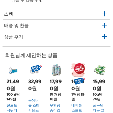
라질 수 있습니다.
스펙
배송 및 환불
상품 후기
회원님께 제안하는 상품
21,49
32,99
17,99
16,99
15,99
0원
0원
0원
0원
0원
100㎖당
한 개당
1매당 19
10g당
149원
18원
원
74원
쿡에버
진로토
무형광
베베숲
풀무원
올 스테
닉워터
종이컵
소프트
다논 그
인레스