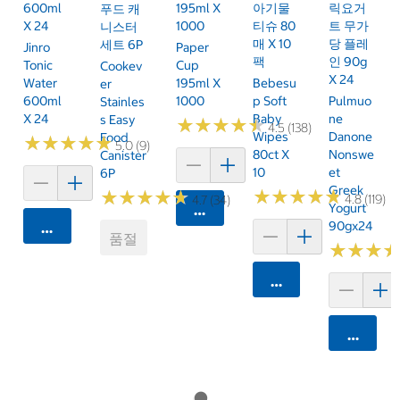
600ml
195ml X
아기물
릭요거
푸드 캐
X 24
1000
티슈 80
트 무가
니스터
매 X 10
당 플레
세트 6P
Jinro
Paper
팩
인 90g
Tonic
Cup
Cookev
X 24
Water
195ml X
Bebesu
Er
600ml
1000
P Soft
Pulmuo
Stainles
X 24
Baby
Ne
S Easy
★
★
★
★
★
★
★
★
★
★
4.5 (138)
Wipes
Danone
Food
★
★
★
★
★
★
★
★
★
★
5.0 (9)
80ct X
Nonswe
Canister
10
Et
6P
Greek
★
★
★
★
★
★
★
★
★
★
★
★
★
★
★
★
★
★
★
★
4.8 (119)
4.7 (34)
Yogurt
카트에 담기
90gx24
카트에 담기
품절
★
★
★
★
★
★
카트에 담기
카트에 