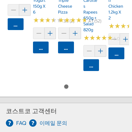
Yogurt
Triple
Carotte
Lf
150g X
Cheese
S
Chicken
6
Pizza
Rapees
1.2kg X
650g +
2
★
★
★
★
★
★
★
★
★
★
★
★
★
★
★
★
★
★
★
★
3.5 (2)
4.7 (52)
Salad
카트에 담기
★
★
★
★
★
★
820g
★
★
★
★
★
★
★
★
★
★
5.0 (1)
카트에 담기
카트에 담기
카트에 
카트에 담기
코스트코 고객센터
FAQ
이메일 문의