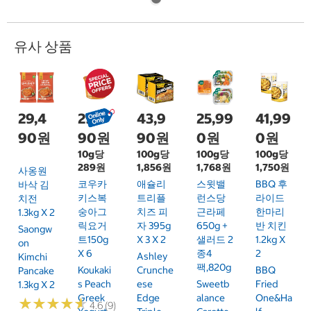
유사 상품
29,4
29,9
43,9
25,99
41,99
90원
90원
90원
0원
0원
10g당
100g당
100g당
100g당
289원
1,856원
1,768원
1,750원
사옹원
코우카
애슐리
스윗밸
BBQ 후
바삭 김
키스복
트리플
런스당
라이드
치전
숭아그
치즈 피
근라페
한마리
1.3kg X 2
릭요거
자 395g
650g +
반 치킨
Saongw
트150g
X 3 X 2
샐러드 2
1.2kg X
On
X 6
종4
2
Ashley
Kimchi
팩,820g
Koukaki
Crunche
BBQ
Pancake
S Peach
Ese
Sweetb
Fried
1.3kg X 2
Greek
Edge
Alance
One&Ha
★
★
★
★
★
★
★
★
★
★
4.6 (9)