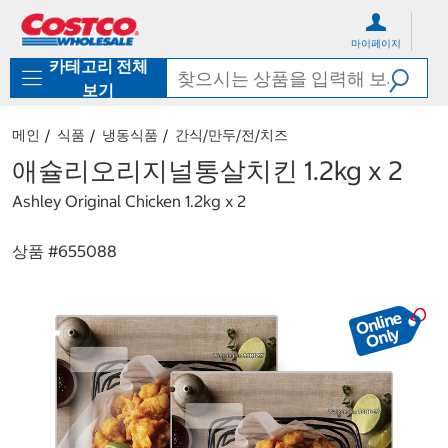
컨
메
텐
뉴
마이페이지
츠
로
카테고리 전체
로
바
바
로
보기
로
가
가
기
메인
식품
냉동식품
간식/만두/전/치즈
기
애슐리오리지널통살치킨 1.2kg x 2
Ashley Original Chicken 1.2kg x 2
상품 #
655088