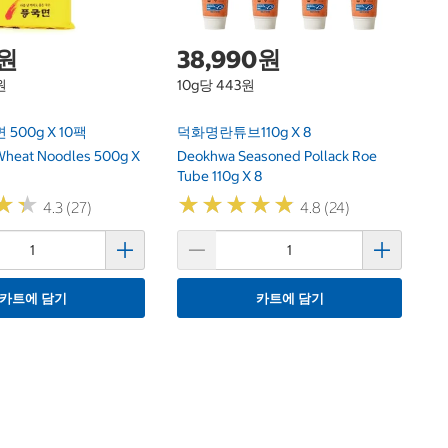
0원
38,990원
원
10g당 443원
500g X 10팩
덕화명란튜브110g X 8
Wheat Noodles 500g X
Deokhwa Seasoned Pollack Roe
Tube 110g X 8
★
★
★
★
★
★
★
★
★
★
★
★
★
★
4.3 (27)
4.8 (24)
카트에 담기
카트에 담기