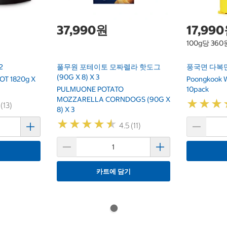
37,990원
17,99
100g당 360
2
풀무원 포테이토 모짜렐라 핫도그
풍국면 다복면 
(90G X 8) X 3
OT 1820g X
Poongkook 
PULMUONE POTATO
10pack
MOZZARELLA CORNDOGS (90G X
★
★
★
★
★
★
 (13)
8) X 3
★
★
★
★
★
★
★
★
★
★
4.5 (11)
기
카트에 담기