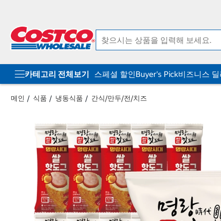
컨
메
텐
뉴
츠
로
로
바
바
로
로
가
가
기
기
카테고리 전체보기
스페셜 할인
Buyer's Pick
비즈니스 
메인
식품
냉동식품
간식/만두/전/치즈