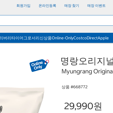
회원가입
온라인등록
매장 찾기
매장 이벤트
딜리버리
타이어
그로서리
신상품
Online-Only
CostcoDirect
Apple
명랑오리지널핫도
Myungrang Original
상품 #
668772
29,990원