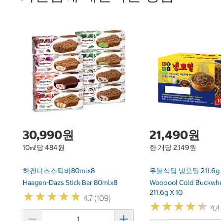
30,990원
21,490원
10㎖당 484원
한 개당 2,149원
하겐다즈스틱바80mlx8
우불식당 냉모밀 211.6g 
Haagen-Dazs Stick Bar 80mlx8
Woobool Cold Buckwh
211.6g X 10
★
★
★
★
★
★
★
★
★
★
4.7 (109)
★
★
★
★
★
★
★
★
★
★
4.4