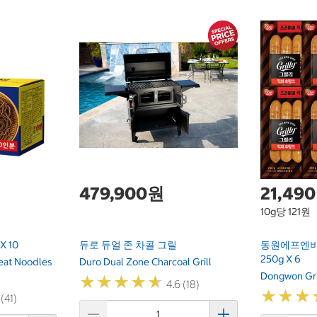
479,900원
21,49
10g당 121원
X 10
듀로 듀얼 존 차콜 그릴
동원에프엔비
250g X 6
eat Noodles
Duro Dual Zone Charcoal Grill
Dongwon Gri
★
★
★
★
★
★
★
★
★
★
4.6 (18)
★
★
★
★
★
★
 (41)