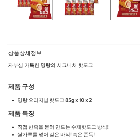
상품상세정보
자부심 가득한 명랑의 시그니처 핫도그
제품 구성
명랑 오리지널 핫도그 85g x 10 x 2
제품 특징
직접 반죽을 묻혀 만드는 수제핫도그 방식!
쌀가루를 넣어 겉은 바삭! 속은 쫀득!