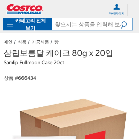
컨
메
텐
뉴
마이페이지
츠
로
카테고리 전체
로
바
바
로
보기
로
가
가
기
메인
식품
가공식품
빵
기
삼립보름달 케이크 80g x 20입
Samlip Fullmoon Cake 20ct
상품 #
666434