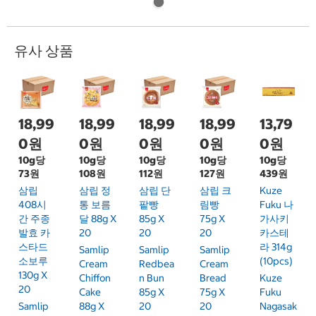
유사 상품
18,99
18,99
18,99
18,99
13,79
0원
0원
0원
0원
0원
10g당
10g당
10g당
10g당
10g당
73원
108원
112원
127원
439원
삼립
삼립 정
삼립 단
삼립 크
Kuze
408시
통 보름
팥빵
림빵
Fuku 나
간 주종
달 88g X
85g X
75g X
가사키
발효 카
20
20
20
카스테
스타드
라 314g
Samlip
Samlip
Samlip
소보루
(10pcs)
Cream
Redbea
Cream
130g X
Chiffon
N Bun
Bread
Kuze
20
Cake
85g X
75g X
Fuku
Samlip
88g X
20
20
Nagasak