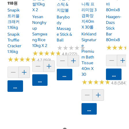
118원
쌀10kg
니춰 프
바
스틱 &
X 2
리미엄 3
80mlx8
Snapik
지압볼
겹화장
트러플
Yesan
Haagen-
Barybo
지40m
크래커
Nonghy
Dazs
Dy
X 30롤
1.16kg
Up
Stick
Massag
Samgwa
Kirkland
Bar
Snapik
E Stick &
Ng Rice
Signatur
80mlx8
Truffle
Ball
10kg X 2
E
Cracker
★
★
★
★
★
★
★
★
★
★
★
★
★
★
★
★
Premiu
1.16kg
★
★
★
★
★
★
★
★
★
★
4.8 (272)
M Bath
★
★
★
★
★
★
★
★
★
★
4.7 (159)
Tissue
40m X
30
카트에 
카트에 담기
카트에 담기
★
★
★
★
★
★
★
★
★
★
4.8 (584)
카트에 담기
카트에 담기