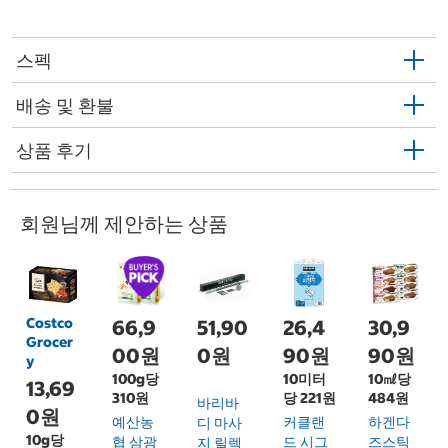
스펙
배송 및 환불
상품 후기
회원님께 제안하는 상품
Costco
66,9
51,90
26,4
30,9
Grocer
00원
0원
90원
90원
y
100g당
10미터
10㎖당
13,69
310원
당 221원
484원
바리바
0원
예산농
커클랜
하겐다
디 마사
10g당
협 삼광
드 시그
즈스틱
지 릴렉