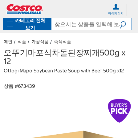
컨
메
텐
뉴
마이페이지
츠
로
카테고리 전체
로
바
바
로
보기
로
가
가
기
메인
식품
가공식품
즉석식품
기
오뚜기마포식차돌된장찌개500g x
12
Ottogi Mapo Soybean Paste Soup with Beef 500g x12
상품 #
673439