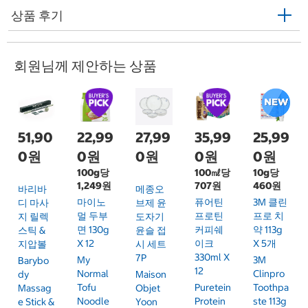
상품 후기
회원님께 제안하는 상품
51,90
22,99
27,99
35,99
25,99
0원
0원
0원
0원
0원
100g당
100㎖당
10g당
1,249원
707원
460원
바리바
메종오
마이노
퓨어틴
3M 클린
디 마사
브제 윤
멀 두부
프로틴
프로 치
지 릴렉
도자기
면 130g
커피쉐
약 113g
스틱 &
윤슬 접
X 12
이크
X 5개
지압볼
시 세트
330ml X
7P
My
3M
Barybo
12
Normal
Clinpro
Dy
Maison
Tofu
Puretein
Toothpa
Massag
Objet
Noodle
Protein
Ste 113g
E Stick &
Yoon