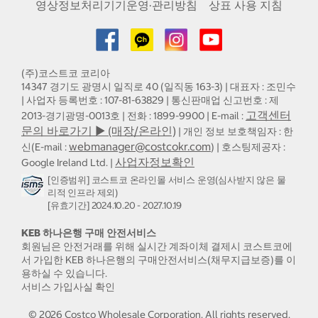
영상정보처리기기운영·관리방침
상표 사용 지침
(주)코스트코 코리아
14347 경기도 광명시 일직로 40 (일직동 163-3) | 대표자 : 조민수
| 사업자 등록번호 : 107-81-63829 | 통신판매업 신고번호 : 제
고객센터
2013-경기광명-0013호 | 전화 : 1899-9900 | E-mail :
문의 바로가기 ▶ (매장/온라인)
| 개인 정보 보호책임자 : 한
webmanager@costcokr.com
신(E-mail :
) | 호스팅제공자 :
사업자정보확인
Google Ireland Ltd. |
[인증범위] 코스트코 온라인몰 서비스 운영(심사받지 않은 물
리적 인프라 제외)
[유효기간] 2024.10.20 - 2027.10.19
KEB 하나은행 구매 안전서비스
회원님은 안전거래를 위해 실시간 계좌이체 결제시 코스트코에
서 가입한 KEB 하나은행의 구매안전서비스(채무지급보증)를 이
용하실 수 있습니다.
서비스 가입사실 확인
©
2026
Costco Wholesale Corporation.
All rights reserved.