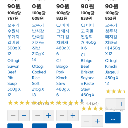
90원
0원
90원
90원
90원
100g당
100g당
100g당
100g당
100g당
767원
608원
833원
833원
852원
오뚜기
오뚜기
CJ 비비
CJ 비비
오뚜기
수원식
밥식감
고 돼지
고 차돌
청주식
우거지
만족찰
고기 김
된장찌
돼지김
갈비탕
기가득
치찌개
개 460g
치짜글
500g X
진밥
460g X
X 6
이 450g
12
210g X
6
X 12
CJ
18
Ottogi
CJ
Bibigo
Ottogi
Suwon
Ottogi
Bibigo
Beef
Kimchi
Beef
Cooked
Pork
Brisket
Jjageuli
Rib
Rice
Kimch
Soybea
450g X
Soup
Soft
Stew
N Paste
12
500g X
210g X
460g X
Stew
★
★
★
★
★
★
12
18
6
460g X
6
★
★
★
★
★
★
★
★
★
★
★
★
★
★
★
★
★
★
★
★
★
★
★
★
★
★
★
★
★
★
4.4 (18)
4.3 (6)
4.4 (24)
★
★
★
★
★
★
★
★
★
★
4.3 (45)
카트에 