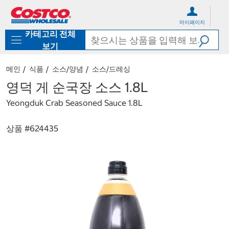
컨
메
텐
뉴
마이페이지
츠
로
카테고리 전체
로
바
바
로
보기
로
가
가
기
메인
식품
소스/양념
소스/드레싱
기
영덕 게 순국장 소스 1.8L
Yeongduk Crab Seasoned Sauce 1.8L
상품 #
624435