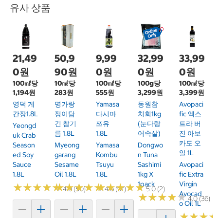
유사 상품
21,49
50,9
9,99
32,99
33,99
0원
90원
0원
0원
0원
100㎖당
10㎖당
100㎖당
100g당
100㎖당
1,194원
283원
555원
3,299원
3,399원
영덕 게
명가랑
Yamasa
동원참
Avopaci
간장1.8L
정이담
다시마
치회1kg
Fic 엑스
긴 참기
쯔유
(눈다랑
트라 버
Yeongd
름 1.8L
1.8L
어속살)
진 아보
Uk Crab
카도 오
Season
Myeong
Yamasa
Dongwo
일 1L
Ed Soy
Garang
Kombu
N Tuna
Sauce
Sesame
Tsuyu
Sashimi
Avopaci
1.8L
Oil 1.8L
1.8L
1kg X
Fic Extra
1pack
Virgin
★
★
★
★
★
★
★
★
★
★
★
★
★
★
★
★
★
★
★
★
★
★
★
★
★
★
★
★
★
★
4.6 (50)
4.6 (97)
5.0 (2)
Avocad
★
★
★
★
★
★
★
★
★
★
4.0 (36)
O Oil 1L
★
★
★
★
★
★