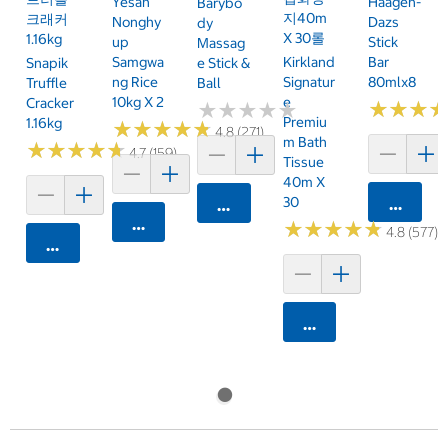
Yesan
Haagen-
Barybo
지40m
크래커
Nonghy
Dazs
Dy
X 30롤
1.16kg
Up
Stick
Massag
Samgwa
Kirkland
Bar
Snapik
E Stick &
Ng Rice
Signatur
80mlx8
Truffle
Ball
10kg X 2
E
Cracker
★
★
★
★
★
★
★
★
★
★
★
★
★
★
★
★
Premiu
1.16kg
★
★
★
★
★
★
★
★
★
★
4.8 (271)
M Bath
★
★
★
★
★
★
★
★
★
★
4.7 (159)
Tissue
40m X
30
카트에 
카트에 담기
카트에 담기
★
★
★
★
★
★
★
★
★
★
4.8 (577)
카트에 담기
카트에 담기