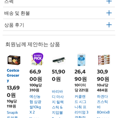
스펙
배송 및 환불
상품 후기
회원님께 제안하는 상품
Costco
66,9
51,90
26,4
30,9
Grocer
00원
0원
90원
90원
y
100g당
10미터
10㎖당
13,69
310원
당 221원
484원
바리바
0원
예산농
커클랜
하겐다
디 마사
10g당
협 삼광
드 시그
즈스틱
지 릴렉
118원
쌀10kg
니춰 프
바
스틱 &
X 2
리미엄 3
80mlx8
Snapik
지압볼
겹화장
트러플