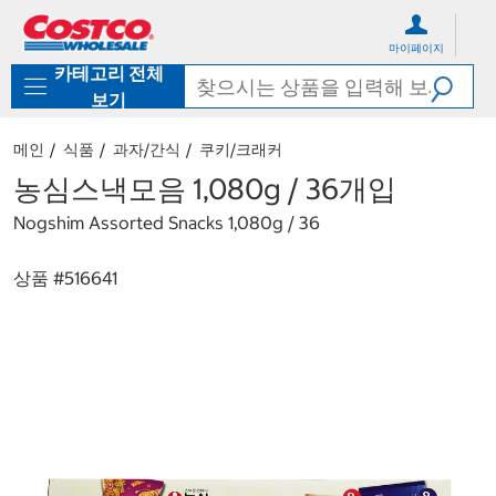
컨
메
텐
뉴
마이페이지
츠
로
카테고리 전체
로
바
바
로
보기
로
가
가
기
메인
식품
과자/간식
쿠키/크래커
기
농심스낵모음 1,080g / 36개입
Nogshim Assorted Snacks 1,080g / 36
상품 #
516641