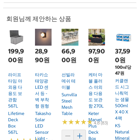
회원님께 제안하는 상품
199,9
28,9
66,9
97,90
37,59
00원
90원
00원
0원
0원
100㎖당
47원
라이프
타카쇼
선빌라
케터 마
커클랜
타임 야
태양광
메쉬 테
블 플러
드 시그
외용 다
LED 센
이블
스 야외
니춰먹
용도 보
서 등 -
용 다용
Sunvilla
는 샘물
관함
벽 부착
도 보관
Steel
500ml
567L
형 원형
함 270L
Mesh
X 40 X
Lifetime
Takasho
Table
Keter
4팩
Deck
Solar
Marvel
★
★
★
★
★
★
★
★
★
★
4.8 (83)
KS
Box
LED
Plus
Natural
567L
Sensor
Deck
Mineral
Light -
Box