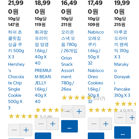
21,99
18,99
16,49
17,49
19,99
0원
0원
0원
0원
0원
10g당
10g당
10g당
10g당
10g당
147원
119원
211원
109원
215원
허쉬 초
화과방
오리온
Nabisco
마루쿄
콜릿칩
프리미
스낵 모
오레오
도라야
싱글 쿠
엄 양갱
음 780g
쿠키
끼 팬케
키 500g
1.6kg /
/ 26개입
1.6kg /
익 310g
X 3
40g X
50g X
X 3
Orion
40
32
Hershey
Snack
Maruky
's
PREMIUI
Assort
Nabisco
O
Chocola
M BEAN
Ment
Oreo
Dorayak
Te Chip
JELLY
780g /
Cookies
I
Single
1.6kg /
26ea
1.6kg /
Pancake
Cookie
40g X
50g X
310g X 3
★
★
★
★
★
★
★
★
★
★
5.0 (7)
500g X
40
32
★
★
★
★
★
★
3
★
★
★
★
★
★
★
★
★
★
★
★
★
★
★
★
★
★
★
★
4.5 (12)
4.9 (10)
★
★
★
★
★
★
★
★
★
★
5.0 (8)
카트에 담기
카트에 