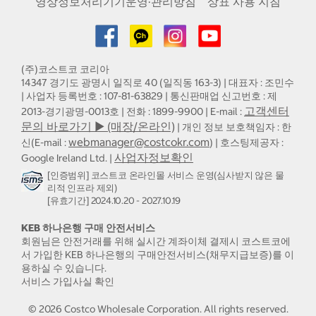
영상정보처리기기운영·관리방침
상표 사용 지침
(주)코스트코 코리아
14347 경기도 광명시 일직로 40 (일직동 163-3) | 대표자 : 조민수
| 사업자 등록번호 : 107-81-63829 | 통신판매업 신고번호 : 제
고객센터
2013-경기광명-0013호 | 전화 : 1899-9900 | E-mail :
문의 바로가기 ▶ (매장/온라인)
| 개인 정보 보호책임자 : 한
webmanager@costcokr.com
신(E-mail :
) | 호스팅제공자 :
사업자정보확인
Google Ireland Ltd. |
[인증범위] 코스트코 온라인몰 서비스 운영(심사받지 않은 물
리적 인프라 제외)
[유효기간] 2024.10.20 - 2027.10.19
KEB 하나은행 구매 안전서비스
회원님은 안전거래를 위해 실시간 계좌이체 결제시 코스트코에
서 가입한 KEB 하나은행의 구매안전서비스(채무지급보증)를 이
용하실 수 있습니다.
서비스 가입사실 확인
©
2026
Costco Wholesale Corporation.
All rights reserved.