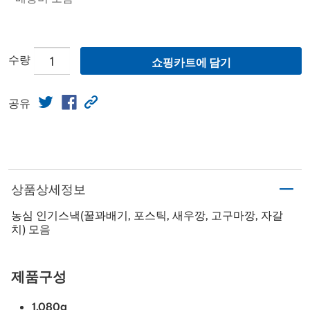
수량
쇼핑카트에 담기
공유
상품상세정보
농심 인기스낵(꿀꽈배기, 포스틱, 새우깡, 고구마깡, 자갈
치) 모음
제품구성
1,080g