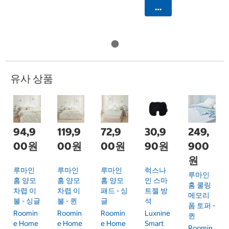
카트에 담기
유사 상품
94,9
119,9
72,9
30,9
249,
00원
00원
00원
90원
900
원
루마인
루마인
루마인
럭스나
루마인
홈 양모
홈 양모
홈 양모
인 스마
홈 쿨링
차렵 이
차렵 이
패드 - 싱
트젤 방
메모리
불 - 싱글
불 - 퀸
글
석
폼 토퍼 -
Roomin
Roomin
Roomin
Luxnine
퀸
E Home
E Home
E Home
Smart
Roomin