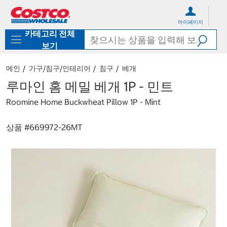
컨
메
텐
뉴
마이페이지
츠
로
카테고리 전체
로
바
바
로
보기
로
가
가
기
메인
가구/침구/인테리어
침구
베개
기
루마인 홈 메밀 베개 1P - 민트
Roomine Home Buckwheat Pillow 1P - Mint
상품 #
669972-26MT