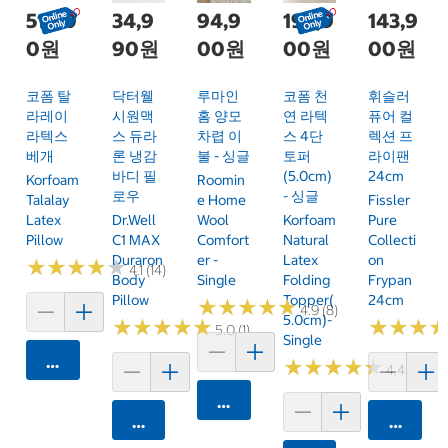
51,90
34,9
94,9
199,9
143,9
0원
90원
00원
00원
00원
코폼 탈
닥터웰
루마인
코폼 천
휘슬러
라레이
시원맥
홈 양모
연 라텍
퓨어 컬
라텍스
스 듀라
차렵 이
스 4단
렉션 프
베개
론 냉감
불 - 싱글
토퍼
라이팬
바디 필
(5.0cm)
24cm
Korfoam
Roomin
로우
- 싱글
Talalay
E Home
Fissler
Latex
Dr.Well
Wool
Korfoam
Pure
Pillow
C1 MAX
Comfort
Natural
Collecti
Duraron
Er -
Latex
On
★
★
★
★
★
★
★
★
★
★
4.1 (14)
Body
Single
Folding
Frypan
Pillow
Topper(
24cm
★
★
★
★
★
★
★
★
★
★
4.9 (8)
5.0cm)-
★
★
★
★
★
★
★
★
★
★
★
★
★
★
★
★
5.0 (1)
Single
카트에 담기
★
★
★
★
★
★
★
★
★
★
4.4 (16)
카트에 담기
카트에 담기
카트에 