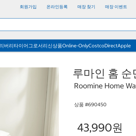
회원가입
온라인등록
매장 찾기
매장 이벤트
딜리버리
타이어
그로서리
신상품
Online-Only
CostcoDirect
Apple
루마인 홈 순
Roomine Home Wat
상품 #
690450
43,990원