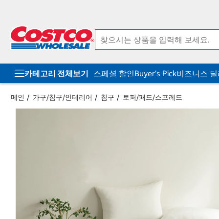
컨
메
텐
뉴
츠
로
로
바
바
로
로
가
가
기
기
카테고리 전체보기
스페셜 할인
Buyer's Pick
비즈니스 
메인
가구/침구/인테리어
침구
토퍼/패드/스프레드