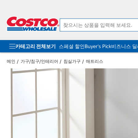
컨
메
텐
뉴
츠
로
로
바
바
로
로
가
가
기
기
카테고리 전체보기
스페셜 할인
Buyer's Pick
비즈니스 
메인
가구/침구/인테리어
침실가구
매트리스