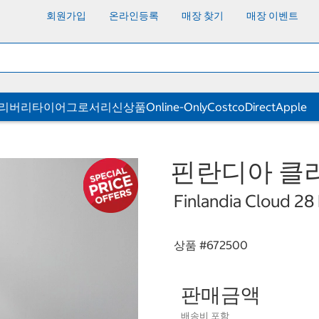
회원가입
온라인등록
매장 찾기
매장 이벤트
딜리버리
타이어
그로서리
신상품
Online-Only
CostcoDirect
Apple
핀란디아 클라
Finlandia Cloud 28
상품 #
672500
판매금액
배송비 포함