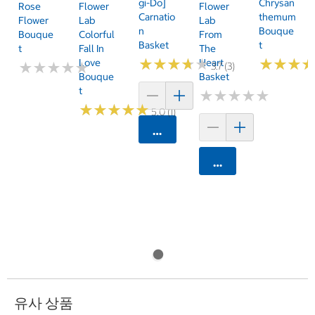
Gi-Do]
Chrysan
Rose
Flower
Flower
Carnatio
Themum
Flower
Lab
Lab
N
Bouque
Bouque
Colorful
From
Basket
T
T
Fall In
The
★
★
★
★
★
★
★
★
★
★
★
★
★
★
★
★
Love
Heart
★
★
★
★
★
★
★
★
★
★
3.7 (3)
Bouque
Basket
T
★
★
★
★
★
★
★
★
★
★
★
★
★
★
★
★
★
★
★
★
5.0 (1)
카트에 담기
카트에 담기
유사 상품