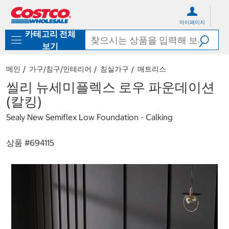
컨
메
텐
뉴
마이페이지
츠
로
카테고리 전체
로
바
바
로
보기
로
가
가
기
메인
가구/침구/인테리어
침실가구
매트리스
기
씰리 뉴세미플렉스 로우 파운데이션
(칼킹)
Sealy New Semiflex Low Foundation - Calking
상품 #
694115