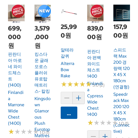
25,99
157,9
699,
3,579
839,0
0원
00원
000
,000
00원
원
원
알테라
스피드
핀란디
핀란디
킹스다
갈퀴
랙 Max
아 편백
아 마로
운 글래
200 경
Alterra
와이드
네 와이
모로스
량랙 120
Bow
체스트
드체스
플러쉬
X 45 X
Rake
1400
트
유로탑
180cm
★
★
★
★
★
★
★
★
★
★
Finlandi
5.0 (2)
(1400)
매트리
(연결형)
A
스- 칼킹
Finlandi
Speedr
Cypress
A
Kingsdo
Ack Max
Wide
Marrone
Wn
200 120
Chest
Wide
Glamor
X 45 X
카트에 담기
1400
Chest
Ous
180cm
★
★
★
★
★
★
★
★
★
★
(1400)
Plush
1.0 (1)
(Connec
Eurotop
★
★
★
★
★
★
★
★
★
★
Tive)
1.0 (1)
Mattres