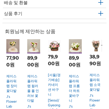
배송 및 환불
상품 후기
회원님께 제안하는 상품
79,9
38,9
77,90
89,9
89,9
00원
90원
0원
00원
00원
[서울/경
제이스
제이스
제이스
제이스
기배송]
플라워
플라워
플라워
플라워
카네이
랩 소국
랩 장미
랩 컬러
랩 프롬
션 바구
꽃다발
꽃다발
풀 폴 인
더 하트
니
J's
러브 꽃
꽃바구
J's
[Seoul/
Flower
다발
니
Flower
Gyeong
Lab
Lab
J's
J's