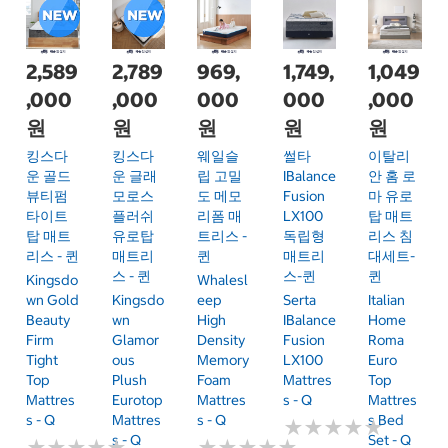
2,589
2,789
969,
1,749,
1,049
,000
,000
000
000
,000
원
원
원
원
원
킹스다
킹스다
웨일슬
썰타
이탈리
운 골드
운 글래
립 고밀
IBalance
안 홈 로
뷰티펌
모로스
도 메모
Fusion
마 유로
타이트
플러쉬
리폼 매
LX100
탑 매트
탑 매트
유로탑
트리스 -
독립형
리스 침
리스 - 퀸
매트리
퀸
매트리
대세트-
스 - 퀸
스-퀸
퀸
Kingsdo
Whalesl
Wn Gold
Kingsdo
Eep
Serta
Italian
Beauty
Wn
High
IBalance
Home
Firm
Glamor
Density
Fusion
Roma
Tight
Ous
Memory
LX100
Euro
Top
Plush
Foam
Mattres
Top
Mattres
Eurotop
Mattres
S - Q
Mattres
S - Q
Mattres
S - Q
S Bed
★
★
★
★
★
★
★
★
★
★
S - Q
Set - Q
★
★
★
★
★
★
★
★
★
★
★
★
★
★
★
★
★
★
★
★