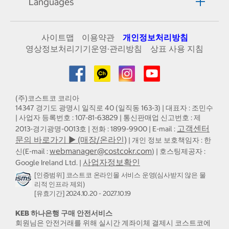
Languages
사이트맵
이용약관
개인정보처리방침
영상정보처리기기운영·관리방침
상표 사용 지침
(주)코스트코 코리아
14347 경기도 광명시 일직로 40 (일직동 163-3) | 대표자 : 조민수
| 사업자 등록번호 : 107-81-63829 | 통신판매업 신고번호 : 제
고객센터
2013-경기광명-0013호 | 전화 : 1899-9900 | E-mail :
문의 바로가기 ▶ (매장/온라인)
| 개인 정보 보호책임자 : 한
webmanager@costcokr.com
신(E-mail :
) | 호스팅제공자 :
사업자정보확인
Google Ireland Ltd. |
[인증범위] 코스트코 온라인몰 서비스 운영(심사받지 않은 물
리적 인프라 제외)
[유효기간] 2024.10.20 - 2027.10.19
KEB 하나은행 구매 안전서비스
회원님은 안전거래를 위해 실시간 계좌이체 결제시 코스트코에