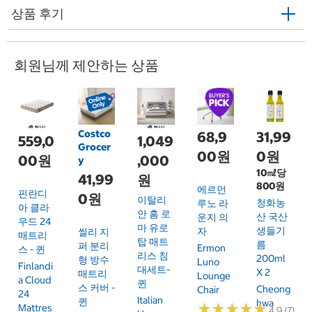
상품 후기
회원님께 제안하는 상품
Costco
68,9
31,99
559,0
1,049
Grocer
00원
0원
00원
,000
y
10㎖당
41,99
원
800원
에르먼
핀란디
0원
이탈리
청화농
루노 라
아 클라
안 홈 로
산 국산
운지 의
우드 24
마 유로
생들기
자
씰리 지
매트리
탑 매트
름
퍼 분리
Ermon
스 - 퀸
리스 침
200ml
형 방수
Luno
Finlandi
대세트-
X 2
매트리
Lounge
A Cloud
퀸
스 커버 -
Cheong
Chair
24
Italian
퀸
Hwa
★
★
★
★
★
★
★
★
★
★
Mattres
4.9 (7)