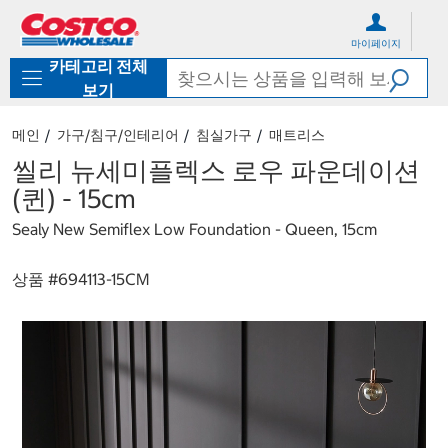
컨
메
텐
뉴
마이페이지
츠
로
카테고리 전체
로
바
바
로
보기
로
가
가
기
메인
가구/침구/인테리어
침실가구
매트리스
기
씰리 뉴세미플렉스 로우 파운데이션
(퀸) - 15cm
Sealy New Semiflex Low Foundation - Queen, 15cm
상품 #
694113-15CM