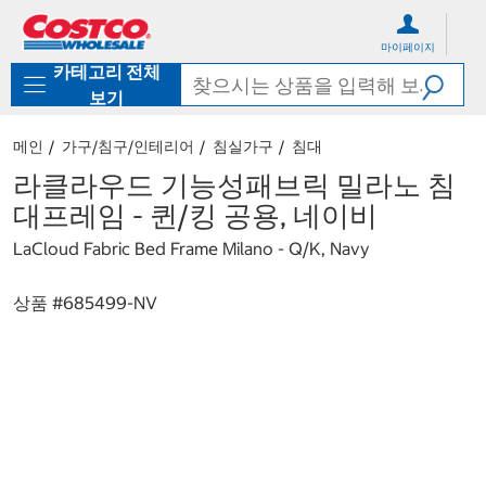
컨
메
텐
뉴
마이페이지
츠
로
카테고리 전체
로
바
바
로
보기
로
가
가
기
메인
가구/침구/인테리어
침실가구
침대
기
라클라우드 기능성패브릭 밀라노 침
대프레임 - 퀸/킹 공용, 네이비
LaCloud Fabric Bed Frame Milano - Q/K, Navy
상품 #
685499-NV