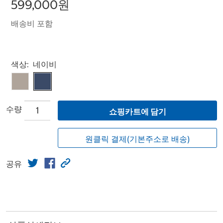
599,000원
배송비 포함
Select product
색상:
네이비
수량
쇼핑카트에 담기
원클릭 결제(기본주소로 배송)
공유