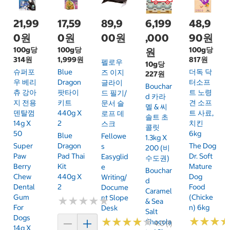
21,99
17,59
89,9
6,199
48,9
0원
0원
00원
,000
90원
100g당
100g당
100g당
원
314원
1,999원
817원
펠로우
10g당
슈퍼포
Blue
더독 닥
즈 이지
227원
우 베리
Dragon
터소프
글라이
Bouchar
츄 강아
팟타이
트 노령
드 필기/
D 카라
지 전용
키트
견 소프
문서 슬
멜 & 씨
덴탈껌
440g X
트 사료,
로프 데
솔트 초
14g X
2
치킨
스크
콜릿
50
6kg
Blue
Fellowe
1.3kg X
Super
Dragon
The Dog
S
200 (비
Paw
Pad Thai
Dr. Soft
Easyglid
수도권)
Berry
Kit
Mature
E
Bouchar
Chew
440g X
Dog
Writing/
D
Dental
2
Food
Docume
Caramel
Gum
(Chicke
Nt Slope
★
★
★
★
★
★
★
★
★
★
& Sea
For
N) 6kg
Desk
Salt
Dogs
★
★
★
★
★
★
★
★
★
★
★
★
★
★
★
★
Chocola
4.0 (1)
14g X