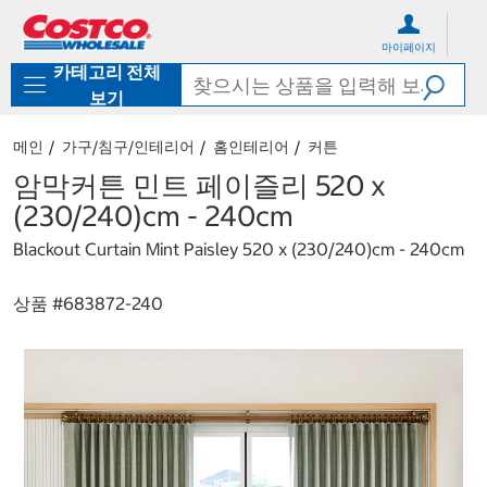
컨
메
텐
뉴
마이페이지
츠
로
카테고리 전체
로
바
바
로
보기
로
가
가
기
메인
가구/침구/인테리어
홈인테리어
커튼
기
암막커튼 민트 페이즐리 520 x
(230/240)cm - 240cm
Blackout Curtain Mint Paisley 520 x (230/240)cm - 240cm
상품 #
683872-240