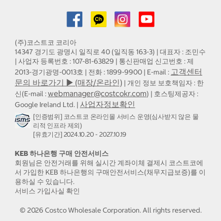
(주)코스트코 코리아
14347 경기도 광명시 일직로 40 (일직동 163-3) | 대표자 : 조민수
| 사업자 등록번호 : 107-81-63829 | 통신판매업 신고번호 : 제
고객센터
2013-경기광명-0013호 | 전화 : 1899-9900 | E-mail :
문의 바로가기 ▶ (매장/온라인)
| 개인 정보 보호책임자 : 한
webmanager@costcokr.com
신(E-mail :
) | 호스팅제공자 :
사업자정보확인
Google Ireland Ltd. |
[인증범위] 코스트코 온라인몰 서비스 운영(심사받지 않은 물
리적 인프라 제외)
[유효기간] 2024.10.20 - 2027.10.19
KEB 하나은행 구매 안전서비스
회원님은 안전거래를 위해 실시간 계좌이체 결제시 코스트코에
서 가입한 KEB 하나은행의 구매안전서비스(채무지급보증)를 이
용하실 수 있습니다.
서비스 가입사실 확인
©
2026
Costco Wholesale Corporation.
All rights reserved.