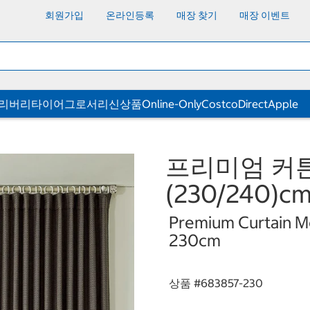
회원가입
온라인등록
매장 찾기
매장 이벤트
딜리버리
타이어
그로서리
신상품
Online-Only
CostcoDirect
Apple
프리미엄 커튼
(230/240)cm
Premium Curtain M
230cm
상품 #
683857-230