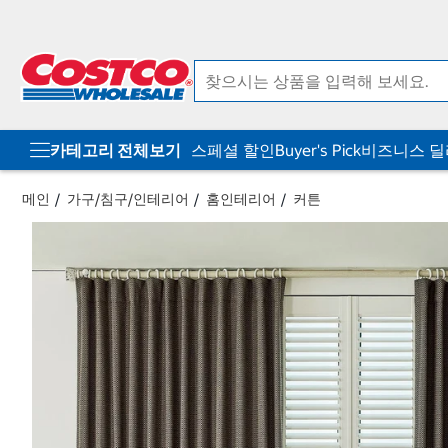
컨
메
텐
뉴
츠
로
로
바
바
로
로
가
가
기
기
카테고리 전체보기
스페셜 할인
Buyer's Pick
비즈니스 
메인
가구/침구/인테리어
홈인테리어
커튼