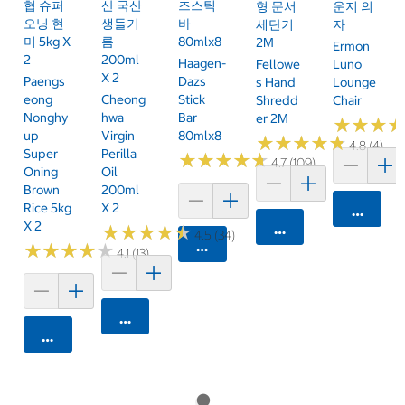
협 슈퍼
산 국산
즈스틱
형 문서
운지 의
오닝 현
생들기
바
세단기
자
미 5kg X
름
80mlx8
2M
Ermon
2
200ml
Haagen-
Fellowe
Luno
X 2
Paengs
Dazs
S Hand
Lounge
Eong
Cheong
Stick
Shredd
Chair
Nonghy
Hwa
Bar
Er 2M
★
★
★
★
★
★
Up
Virgin
80mlx8
★
★
★
★
★
★
★
★
★
★
4.8 (4)
Super
Perilla
★
★
★
★
★
★
★
★
★
★
4.7 (109)
Oning
Oil
Brown
200ml
Rice 5kg
X 2
카트에 
X 2
카트에 담기
★
★
★
★
★
★
★
★
★
★
4.5 (34)
카트에 담기
★
★
★
★
★
★
★
★
★
★
4.1 (13)
카트에 담기
카트에 담기