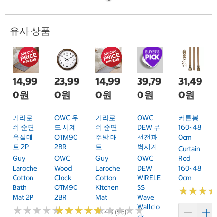
유사 상품
14,99
23,99
14,99
39,79
31,49
0원
0원
0원
0원
0원
기라로
OWC 우
기라로
OWC
커튼봉
쉬 순면
드 시계
쉬 순면
DEW 무
160~48
욕실매
OTM90
주방 매
선전파
0cm
트 2P
2BR
트
벽시계
Curtain
Guy
OWC
Guy
OWC
Rod
Laroche
Wood
Laroche
DEW
160~48
Cotton
Clock
Cotton
WIRELE
0cm
Bath
OTM90
Kitchen
SS
★
★
★
★
★
★
Mat 2P
2BR
Mat
Wave
Wallclo
★
★
★
★
★
★
★
★
★
★
★
★
★
★
★
★
★
★
★
★
★
★
★
★
★
★
★
★
★
★
4.8 (55)
Ck