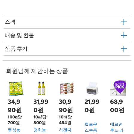
스펙
배송 및 환불
상품 후기
회원님께 제안하는 상품
34,9
31,99
30,9
21,99
68,9
90원
0원
90원
0원
00원
100g당
10㎖당
10㎖당
700원
800원
484원
펠로우
에르먼
팽성농
청화농
하겐다
즈수동
루노 라