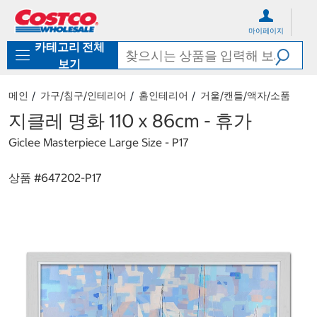
컨
메
텐
뉴
마이페이지
츠
로
카테고리 전체
로
바
바
로
보기
로
가
가
기
메인
가구/침구/인테리어
홈인테리어
거울/캔들/액자/소품
기
지클레 명화 110 x 86cm - 휴가
Giclee Masterpiece Large Size - P17
상품 #
647202-P17