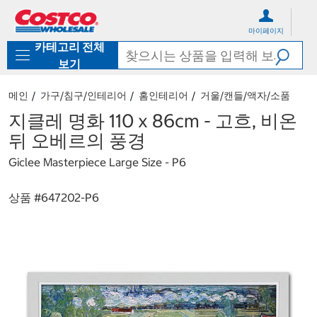
컨
메
텐
뉴
마이페이지
츠
로
카테고리 전체
로
바
바
로
보기
로
가
가
기
메인
가구/침구/인테리어
홈인테리어
거울/캔들/액자/소품
기
지클레 명화 110 x 86cm - 고흐, 비온
뒤 오베르의 풍경
Giclee Masterpiece Large Size - P6
상품 #
647202-P6