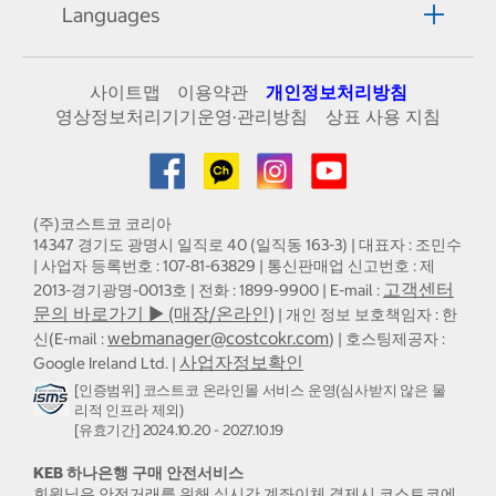
Languages
사이트맵
이용약관
개인정보처리방침
영상정보처리기기운영·관리방침
상표 사용 지침
(주)코스트코 코리아
14347 경기도 광명시 일직로 40 (일직동 163-3) | 대표자 : 조민수
| 사업자 등록번호 : 107-81-63829 | 통신판매업 신고번호 : 제
고객센터
2013-경기광명-0013호 | 전화 : 1899-9900 | E-mail :
문의 바로가기 ▶ (매장/온라인)
| 개인 정보 보호책임자 : 한
webmanager@costcokr.com
신(E-mail :
) | 호스팅제공자 :
사업자정보확인
Google Ireland Ltd. |
[인증범위] 코스트코 온라인몰 서비스 운영(심사받지 않은 물
리적 인프라 제외)
[유효기간] 2024.10.20 - 2027.10.19
KEB 하나은행 구매 안전서비스
회원님은 안전거래를 위해 실시간 계좌이체 결제시 코스트코에