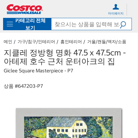
컨
메
텐
뉴
마이페이지
츠
로
카테고리 전체
로
바
바
로
보기
로
가
가
기
메인
가구/침구/인테리어
홈인테리어
거울/캔들/액자/소품
기
지클레 정방형 명화 47.5 x 47.5cm -
아테제 호수 근처 운터아크의 집
Giclee Square Masterpiece - P7
상품 #
647203-P7