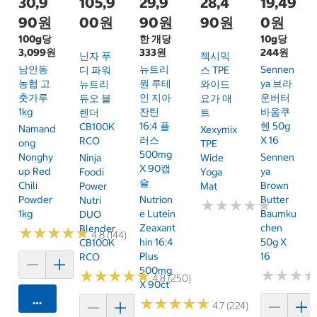
30,9
105,9
29,9
28,4
19,49
90원
00원
90원
90원
0원
100g당
한 개당
10g당
3,099원
333원
244원
닌자 푸
젝시믹
남안동
뉴트리
Sennen
디 파워
스 TPE
농협 고
원 루테
Ya 브라
뉴트리
와이드
춧가루
인 지아
운버터
듀오 블
요가 매
1kg
잔틴
바움쿠
렌더
트
16:4 플
헨 50g
CB100K
Namand
Xexymix
러스
X 16
RCO
Ong
TPE
500mg
Nonghy
Sennen
Ninja
Wide
X 90캡
Up Red
Ya
Foodi
Yoga
슐
Chili
Brown
Power
Mat
Powder
Nutrion
Butter
Nutri
★
★
★
★
★
★
★
★
★
★
1kg
E Lutein
Baumku
DUO
Zeaxant
Chen
Blender
★
★
★
★
★
★
★
★
★
★
4.8 (144)
Hin 16:4
50g X
CB100K
Plus
16
RCO
500mg
★
★
★
★
★
★
★
★
★
★
★
★
★
★
★
★
4.8 (250)
X 90ct
카트에 담기
★
★
★
★
★
★
★
★
★
★
4.7 (224)