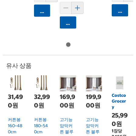
카트에 
카트에 담기
카트에 담기
유사 상품
Costco
31,49
32,99
169,9
199,9
Grocer
0원
0원
00원
00원
y
25,99
커튼봉
커튼봉
고기능
고기능
0원
160~48
180~54
암막커
암막커
1장당
0cm
0cm
튼 블루
튼 블루