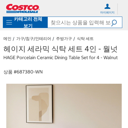
컨
메
텐
뉴
마이페이지
츠
로
카테고리 전체
로
바
바
로
보기
로
가
가
기
메인
가구/침구/인테리어
주방가구
식탁 세트
기
헤이지 세라믹 식탁 세트 4인 - 월넛
HAGE Porcelain Ceramic Dining Table Set for 4 - Walnut
상품 #
687380-WN