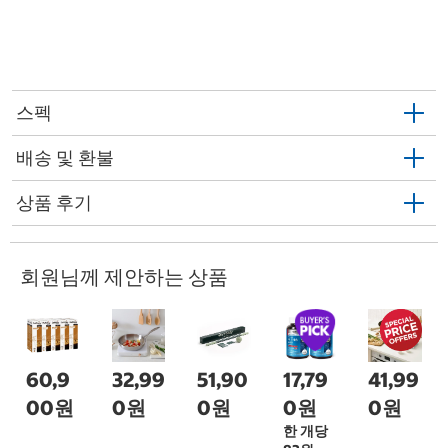
스펙
배송 및 환불
상품 후기
회원님께 제안하는 상품
60,9
32,99
51,90
17,79
41,99
00원
0원
0원
0원
0원
한 개당