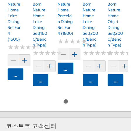
Nature
Born
Nature
Born
Born
Home
Nature
Home
Nature
Nature
Loire
Home
Porcelai
Home
Home
Dining
Loire
N Dining
Loire
Objet
Set For
Dining
Set For
Dining
Dining
4
Set(160
4 (1800)
Set(200
Set(200
(1600)
0/Benc
0/Benc
0/Benc
★
★
★
★
★
★
★
★
★
★
H Type)
H Type)
H Type)
★
★
★
★
★
★
★
★
★
★
★
★
★
★
★
★
★
★
★
★
★
★
★
★
★
★
★
★
★
★
★
★
★
★
★
★
카트에 담기
카트에 담기
카트에 담기
카트에 담기
카트에 
코스트코 고객센터