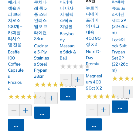
83원
에카페
쿠치나
바리바
락앤락
뉴트리
캡슐커
레 통 5
디 마사
슈트 프
디데이
피 쁘레
중 스테
지 릴렉
라이팬
프리미
지오소
인리스
스틱 &
세트 2P
엄 마그
100개－
엠보 프
지압볼
(22+26c
네슘
카피탈
라이팬
M)
Barybo
400 90
리시스
28cm
Dy
Lock&L
정 X 2
템 전용
Cucinar
Massag
Ock Suit
Nutri D-
Ecaffe
E 5-Ply
E Stick &
Frypan
Day
100
Stainles
Ball
Set 2P
Premiu
Coffee
S Steel
(22+26c
★
★
★
★
★
★
★
★
★
★
M
Capsule
Frypan
M)
Magnesi
S
28cm
★
★
★
★
★
★
Um 400
Prezios
★
★
★
★
★
★
★
★
★
★
5.0 (1)
90ct X 2
O
카트에 담기
★
★
★
★
★
★
★
★
★
★
★
★
★
★
★
★
★
★
★
★
5.0 (2)
4.6 (61)
카트에 
카트에 담기
카트에 담기
카트에 담기