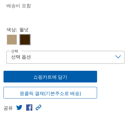
배송비 포함
Select product
색상:
월넛
선택
쇼핑카트에 담기
원클릭 결제(기본주소로 배송)
공유