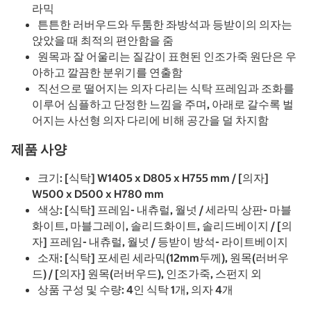
라믹
튼튼한 러버우드와 두툼한 좌방석과 등받이의 의자는
앉았을 때 최적의 편안함을 줌
원목과 잘 어울리는 질감이 표현된 인조가죽 원단은 우
아하고 깔끔한 분위기를 연출함
직선으로 떨어지는 의자 다리는 식탁 프레임과 조화를
이루어 심플하고 단정한 느낌을 주며, 아래로 갈수록 벌
어지는 사선형 의자 다리에 비해 공간을 덜 차지함
제품 사양
크기: [식탁] W1405 x D805 x H755 mm / [의자]
W500 x D500 x H780 mm
색상: [식탁] 프레임- 내츄럴, 월넛 / 세라믹 상판- 마블
화이트, 마블그레이, 솔리드화이트, 솔리드베이지 / [의
자] 프레임- 내츄럴, 월넛 / 등받이 방석- 라이트베이지
소재: [식탁] 포세린 세라믹(12mm두께), 원목(러버우
드) / [의자] 원목(러버우드), 인조가죽, 스펀지 외
상품 구성 및 수량: 4인 식탁 1개, 의자 4개