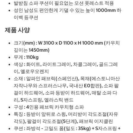
발받침 소파 쿠션이 필요없는 모션 풋레스트 적용
성인 남성도 편안한게 기댈 수 있는 높이 1000mm 하
이백 등쿠션
제품 사양
크기(mm) : W 3100 x D 1100 x H 1000 mm (카우치
깊이는 1450mm)
무게 : 110kg
색상 : 화이트, 라이트그레이, 차콜그레이, 골드그레
이, 옐로우오렌지
소재 : 알파인 패브릭(스페인산), 목재(에스토니아산
자작나무와 스프러스나무, 국내산 E0합판), 소파 팔
걸이 하드웨어, 소파 등받이 하드웨어, 매탈 소파 다
리, S자스프링, 엘라스틱 밴드
구성 : 4인용 패브릭 카우치형 소파
특징 : 등받이 앞뒤로 스윙, 머리받이 각도조절(자유
각도), 팔걸이 각도조절(5단계), 패브릭 이지클린
쿠션 : 좌방석 - 고밀도 폼(밀도 : 35kg) + S자스프링 +