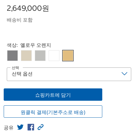
2,649,000원
배송비 포함
Select product
색상:
옐로우 오렌지
선택
쇼핑카트에 담기
원클릭 결제(기본주소로 배송)
공유