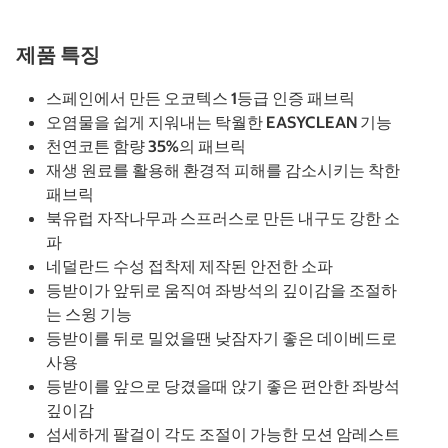
제품 특징
스페인에서 만든 오코텍스 1등급 인증 패브릭
오염물을 쉽게 지워내는 탁월한 EASYCLEAN 기능
천연코튼 함량 35%의 패브릭
재생 원료를 활용해 환경적 피해를 감소시키는 착한
패브릭
북유럽 자작나무과 스프러스로 만든 내구도 강한 소
파
네덜란드 수성 접착제 제작된 안전한 소파
등받이가 앞뒤로 움직여 좌방석의 깊이감을 조절하
는 스윙 기능
등받이를 뒤로 밀었을땐 낮잠자기 좋은 데이베드로
사용
등받이를 앞으로 당겼을때 앉기 좋은 편안한 좌방석
깊이감
섬세하게 팔걸이 각도 조절이 가능한 모션 암레스트