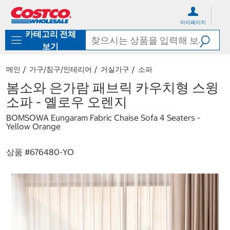
컨
메
텐
뉴
마이페이지
츠
로
카테고리 전체
로
바
바
로
보기
로
가
가
기
메인
가구/침구/인테리어
거실가구
소파
기
봄소와 은가람 패브릭 카우치형 스윙
소파 - 옐로우 오렌지
BOMSOWA Eungaram Fabric Chaise Sofa 4 Seaters -
Yellow Orange
상품 #
676480-YO