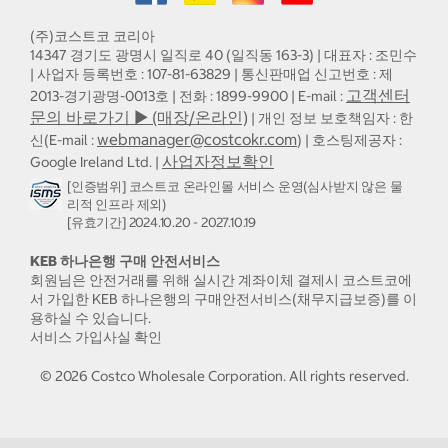
(주)코스트코 코리아
14347 경기도 광명시 일직로 40 (일직동 163-3) | 대표자 : 조민수
| 사업자 등록번호 : 107-81-63829 | 통신판매업 신고번호 : 제
고객센터
2013-경기광명-0013호 | 전화 : 1899-9900 | E-mail :
문의 바로가기 ▶ (매장/온라인)
| 개인 정보 보호책임자 : 한
webmanager@costcokr.com
신(E-mail :
) | 호스팅제공자 :
사업자정보확인
Google Ireland Ltd. |
[인증범위] 코스트코 온라인몰 서비스 운영(심사받지 않은 물
리적 인프라 제외)
[유효기간] 2024.10.20 - 2027.10.19
KEB 하나은행 구매 안전서비스
회원님은 안전거래를 위해 실시간 계좌이체 결제시 코스트코에
서 가입한 KEB 하나은행의 구매안전서비스(채무지급보증)를 이
용하실 수 있습니다.
서비스 가입사실 확인
©
2026
Costco Wholesale Corporation.
All rights reserved.