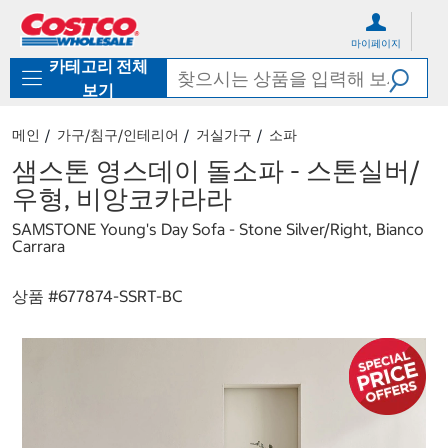
컨
메
텐
뉴
마이페이지
츠
로
카테고리 전체
로
바
바
로
보기
로
가
가
기
메인
가구/침구/인테리어
거실가구
소파
기
샘스톤 영스데이 돌소파 - 스톤실버/
우형, 비앙코카라라
SAMSTONE Young's Day Sofa - Stone Silver/Right, Bianco
Carrara
상품 #
677874-SSRT-BC