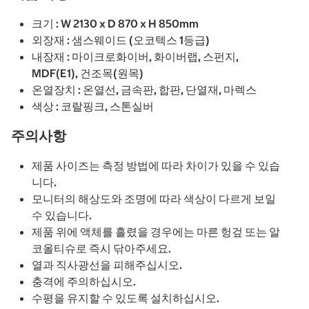
크기 : W 2130 x D 870 x H 850mm
외장재 : 샘스웨이드 (오코텍스 1등급)
내장재 : 마이크로화이버, 화이버랩, 스펀지,
MDF(E1), 건조목(원목)
온열장치 : 온열선, 금속판, 합판, 단열재, 마렉스
색상 : 코랄핑크, 스톤실버
주의사항
제품 사이즈는 측정 방법에 따라 차이가 있을 수 있습
니다.
모니터의 해상도와 조명에 따라 색상이 다르게 보일
수 있습니다.
제품 위에 액체를 흘렸을 경우에는 마른 헝겊 또는 알
코올티슈로 즉시 닦아주세요.
열과 직사광선을 피해주십시오.
충격에 주의하십시오.
수평을 유지할 수 있도록 설치하십시오.