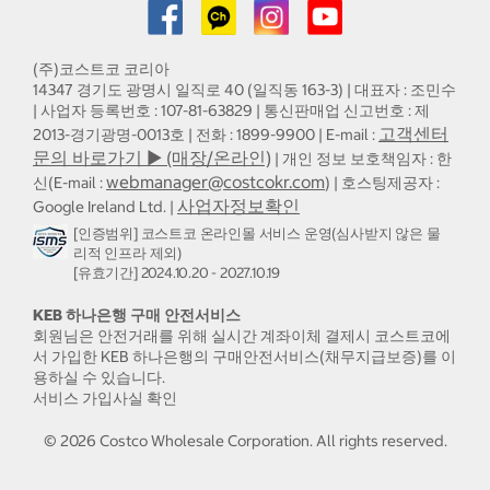
(주)코스트코 코리아
14347 경기도 광명시 일직로 40 (일직동 163-3) | 대표자 : 조민수
| 사업자 등록번호 : 107-81-63829 | 통신판매업 신고번호 : 제
고객센터
2013-경기광명-0013호 | 전화 : 1899-9900 | E-mail :
문의 바로가기 ▶ (매장/온라인)
| 개인 정보 보호책임자 : 한
webmanager@costcokr.com
신(E-mail :
) | 호스팅제공자 :
사업자정보확인
Google Ireland Ltd. |
[인증범위] 코스트코 온라인몰 서비스 운영(심사받지 않은 물
리적 인프라 제외)
[유효기간] 2024.10.20 - 2027.10.19
KEB 하나은행 구매 안전서비스
회원님은 안전거래를 위해 실시간 계좌이체 결제시 코스트코에
서 가입한 KEB 하나은행의 구매안전서비스(채무지급보증)를 이
용하실 수 있습니다.
서비스 가입사실 확인
©
2026
Costco Wholesale Corporation.
All rights reserved.