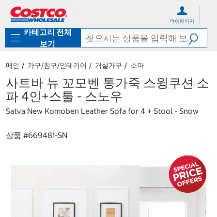
컨
메
텐
뉴
마이페이지
츠
로
카테고리 전체
로
바
바
로
보기
로
가
가
기
메인
가구/침구/인테리어
거실가구
소파
기
사트바 뉴 꼬모벤 통가죽 스윙쿠션 소
파 4인+스툴 - 스노우
Satva New Komoben Leather Sofa for 4 + Stool - Snow
상품 #
669481-SN