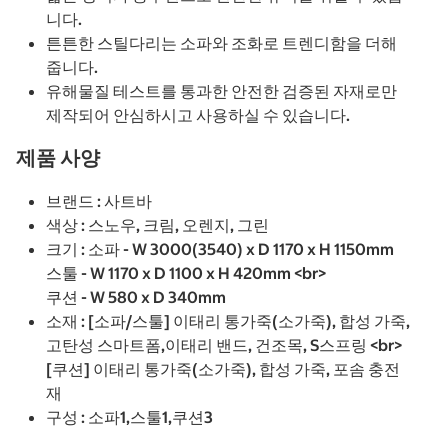
니다.
튼튼한 스틸다리는 소파와 조화로 트렌디함을 더해
줍니다.
유해물질 테스트를 통과한 안전한 검증된 자재로만
제작되어 안심하시고 사용하실 수 있습니다.
제품 사양
브랜드 : 사트바
색상 : 스노우, 크림, 오렌지, 그린
크기 : 소파 - W 3000(3540) x D 1170 x H 1150mm
스툴 - W 1170 x D 1100 x H 420mm <br>
쿠션 - W 580 x D 340mm
소재 : [소파/스툴] 이태리 통가죽(소가죽), 합성 가죽,
고탄성 스마트폼,이태리 밴드, 건조목, S스프링 <br>
[쿠션] 이태리 통가죽(소가죽), 합성 가죽, 포솜 충전
재
구성 : 소파1,스툴1,쿠션3