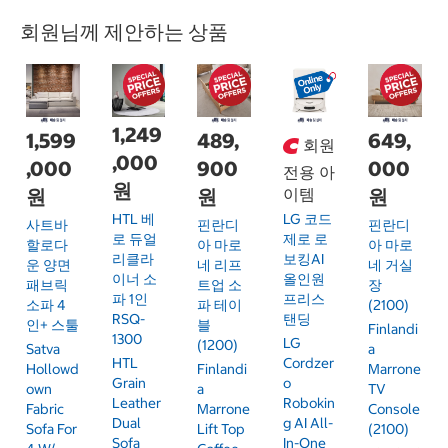
회원님께 제안하는 상품
1,249
1,599
489,
649,
회원
,000
,000
900
000
전용 아
원
원
원
이템
원
LG 코드
HTL 베
사트바
핀란디
핀란디
제로 로
로 듀얼
할로다
아 마로
아 마로
보킹AI
리클라
운 양면
네 리프
네 거실
올인원
이너 소
패브릭
트업 소
장
프리스
파 1인
소파 4
파 테이
(2100)
탠딩
RSQ-
인+ 스툴
블
Finlandi
1300
LG
(1200)
Satva
A
Cordzer
HTL
Hollowd
Finlandi
Marrone
O
Grain
Own
A
TV
Robokin
Leather
Fabric
Marrone
Console
G AI All-
Dual
Sofa For
Lift Top
(2100)
In-One
Sofa