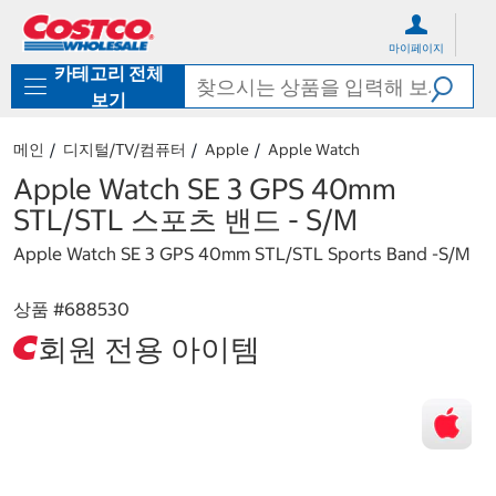
컨
메
텐
뉴
마이페이지
츠
로
카테고리 전체
로
바
바
로
보기
로
가
가
기
메인
디지털/TV/컴퓨터
Apple
Apple Watch
기
Apple Watch SE 3 GPS 40mm
STL/STL 스포츠 밴드 - S/M
Apple Watch SE 3 GPS 40mm STL/STL Sports Band -S/M
상품 #
688530
회원 전용 아이템