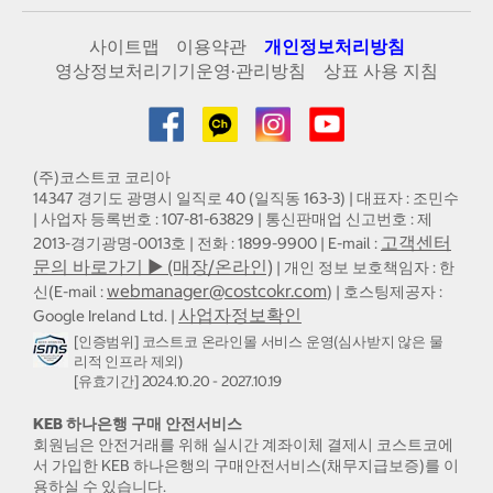
사이트맵
이용약관
개인정보처리방침
영상정보처리기기운영·관리방침
상표 사용 지침
(주)코스트코 코리아
14347 경기도 광명시 일직로 40 (일직동 163-3) | 대표자 : 조민수
| 사업자 등록번호 : 107-81-63829 | 통신판매업 신고번호 : 제
고객센터
2013-경기광명-0013호 | 전화 : 1899-9900 | E-mail :
문의 바로가기 ▶ (매장/온라인)
| 개인 정보 보호책임자 : 한
webmanager@costcokr.com
신(E-mail :
) | 호스팅제공자 :
사업자정보확인
Google Ireland Ltd. |
[인증범위] 코스트코 온라인몰 서비스 운영(심사받지 않은 물
리적 인프라 제외)
[유효기간] 2024.10.20 - 2027.10.19
KEB 하나은행 구매 안전서비스
회원님은 안전거래를 위해 실시간 계좌이체 결제시 코스트코에
서 가입한 KEB 하나은행의 구매안전서비스(채무지급보증)를 이
용하실 수 있습니다.