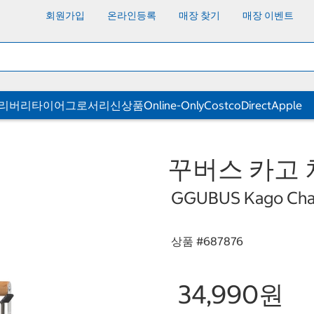
회원가입
온라인등록
매장 찾기
매장 이벤트
딜리버리
타이어
그로서리
신상품
Online-Only
CostcoDirect
Apple
꾸버스 카고 
GGUBUS Kago Charc
상품 #
687876
34,990원