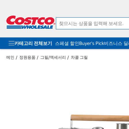
컨
메
텐
뉴
츠
로
로
바
바
로
로
가
가
기
기
카테고리 전체보기
스페셜 할인
Buyer's Pick
비즈니스 
메인
정원용품
그릴/액세서리
차콜 그릴