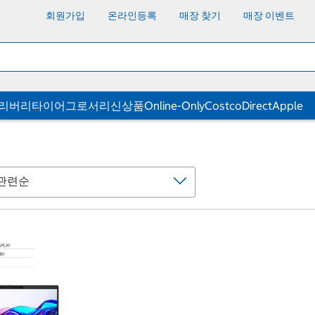
회원가입
온라인등록
매장 찾기
매장 이벤트
딜리버리
타이어
그로서리
신상품
Online-Only
CostcoDirect
Apple