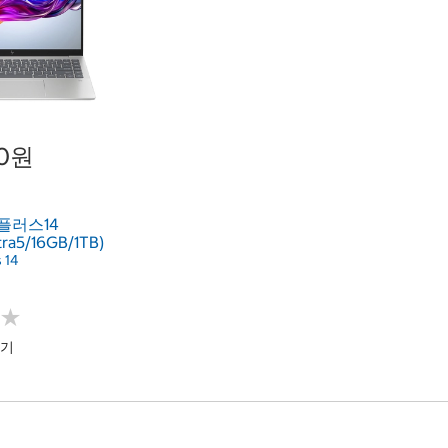
00원
플러스14
tra5/16GB/1TB)
s 14
★
★
하기