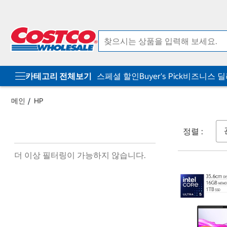
컨
메
텐
뉴
츠
로
로
바
바
로
로
가
가
기
기
카테고리 전체보기
스페셜 할인
Buyer's Pick
비즈니스 
메인
HP
정렬 :
더 이상 필터링이 가능하지 않습니다.