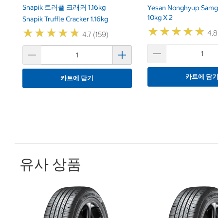
Snapik 트러플 크래커 1.16kg
Yesan Nonghyup Samg
10kg X 2
Snapik Truffle Cracker 1.16kg
★
★
★
★
★
★
★
★
★
★
★
★
★
★
★
★
★
★
★
★
4.8
4.7 (159)
카트에 담
카트에 담기
유사 상품