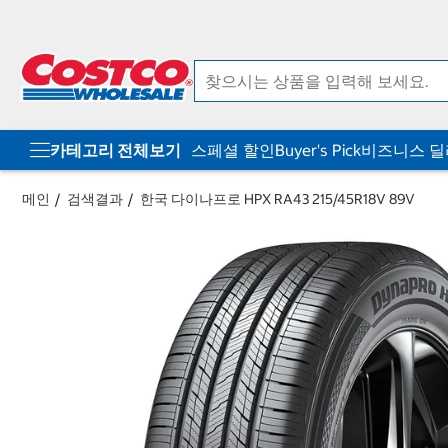
컨
메
텐
뉴
츠
로
로
바
바
로
로
가
가
기
기
카테고리 전체보기
스페셜 할인
Buyer's Pick
비즈니스 
메인
검색결과
한국 다이나프로 HPX RA43 215/45R18V 89V