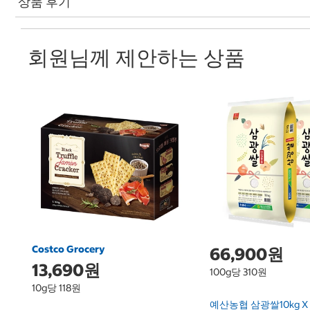
상품 후기
회원님께 제안하는 상품
Costco Grocery
66,900원
13,690원
100g당 310원
10g당 118원
예산농협 삼광쌀10kg X 