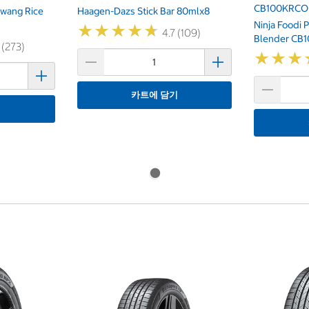
CB100KRCO
wang Rice
Haagen-Dazs Stick Bar 80mlx8
Ninja Foodi 
★
★
★
★
★
★
★
★
★
★
4.7 (109)
Blender CB
 (273)
★
★
★
★
★
★
카트에 담기
기