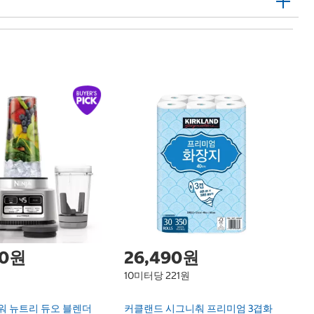
바
Ba
00원
26,490원
10미터당 221원
워 뉴트리 듀오 블렌더
커클랜드 시그니춰 프리미엄 3겹화