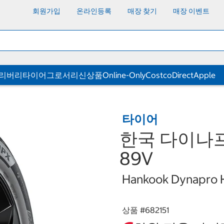
회원가입
온라인등록
매장 찾기
매장 이벤트
딜리버리
타이어
그로서리
신상품
Online-Only
CostcoDirect
Apple
타이어
한국 다이나프로 
89V
Hankook Dynapro 
상품 #
682151