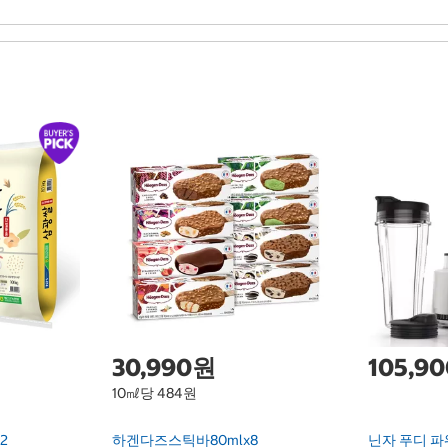
30,990원
105,9
10㎖당 484원
2
하겐다즈스틱바80mlx8
닌자 푸디 파