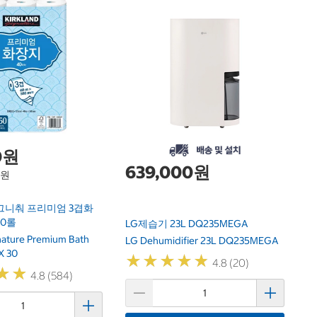
닌
F
Ni
0원
639,000원
1원
그니춰 프리미엄 3겹화
30롤
LG제습기 23L DQ235MEGA
gnature Premium Bath
LG Dehumidifier 23L DQ235MEGA
X 30
★
★
★
★
★
★
★
★
★
★
4.8 (20)
★
★
★
★
4.8 (584)