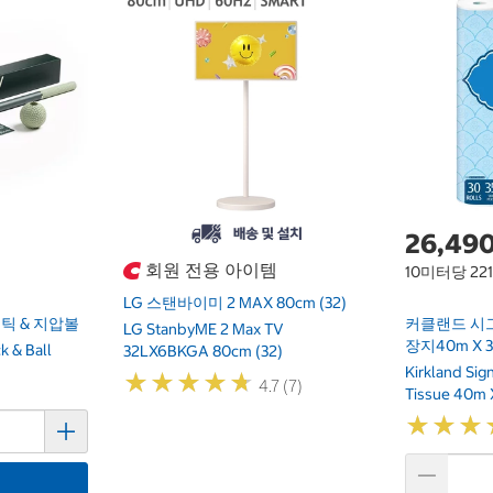
26,49
회원 전용 아이템
10미터당 22
LG 스탠바이미 2 MAX 80cm (32)
틱 & 지압볼
커클랜드 시
LG StanbyME 2 Max TV
장지40m X 
k & Ball
32LX6BKGA 80cm (32)
Kirkland Si
★
★
★
★
★
★
★
★
★
★
4.7 (7)
Tissue 40m 
★
★
★
★
★
★
기