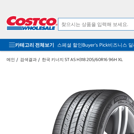
컨
메
텐
뉴
츠
로
로
바
바
로
로
가
가
기
기
카테고리 전체보기
스페셜 할인
Buyer's Pick
비즈니스 
메인
검색결과
한국 키너지 ST AS H318 205/60R16 96H XL