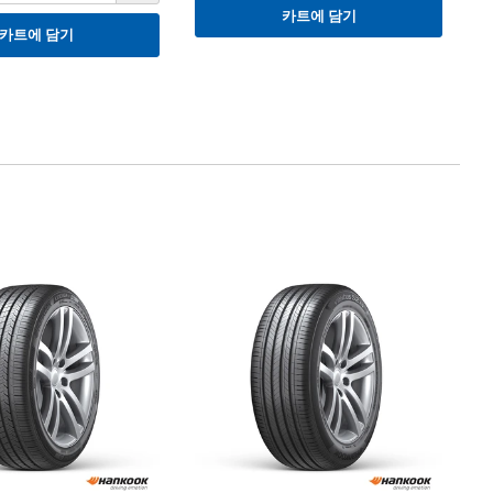
카트에 담기
카트에 담기
타
한
9
Ha
2