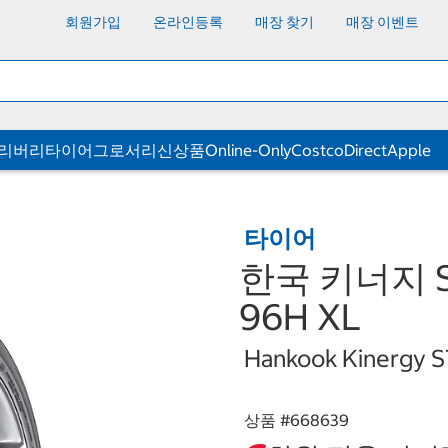
회원가입
온라인등록
매장 찾기
매장 이벤트
딜리버리
타이어
그로서리
신상품
Online-Only
CostcoDirect
Apple
타이어
한국 키너지 ST 
96H XL
Hankook Kinergy 
상품 #
668639