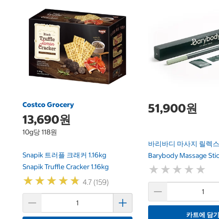
Costco Grocery
51,900원
13,690원
10g당 118원
바리바디 마사지 릴렉스
Snapik 트러플 크래커 1.16kg
Barybody Massage Stic
Snapik Truffle Cracker 1.16kg
★
★
★
★
★
★
★
★
★
★
★
★
★
★
★
★
★
★
★
★
4.7 (159)
카트에 담