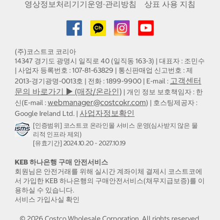
영상정보처리기기운영·관리방침
상표 사용 지침
(주)코스트코 코리아
14347 경기도 광명시 일직로 40 (일직동 163-3) | 대표자 : 조민수
| 사업자 등록번호 : 107-81-63829 | 통신판매업 신고번호 : 제
고객센터
2013-경기광명-0013호 | 전화 : 1899-9900 | E-mail :
문의 바로가기 ▶ (매장/온라인)
| 개인 정보 보호책임자 : 한
webmanager@costcokr.com
신(E-mail :
) | 호스팅제공자 :
사업자정보확인
Google Ireland Ltd. |
[인증범위] 코스트코 온라인몰 서비스 운영(심사받지 않은 물
리적 인프라 제외)
[유효기간] 2024.10.20 - 2027.10.19
KEB 하나은행 구매 안전서비스
회원님은 안전거래를 위해 실시간 계좌이체 결제시 코스트코에
서 가입한 KEB 하나은행의 구매안전서비스(채무지급보증)를 이
용하실 수 있습니다.
서비스 가입사실 확인
©
2026
Costco Wholesale Corporation.
All rights reserved.