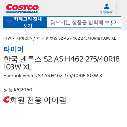
컨
메
텐
뉴
마이페이지
츠
로
카테고리 전체
로
바
바
로
보기
로
가
가
기
메인
검색결과
한국 벤투스 S2 AS H462 275/40R18 103W XL
기
타이어
한국 벤투스 S2 AS H462 275/40R18
103W XL
Hankook Ventus S2 AS H462 275/40R18 103W XL
상품 #
612060
회원 전용 아이템