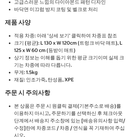
고급스러운 느낌의 다이아몬드 패턴 디자인
바닥면 미끄럼 방지 코팅 및 벨크로 처리
제품 사양
적용 차종: 아래 '상세 보기' 클릭하여 차종표 참조
크기 (평균): L 130 x W 120cm (트렁크 바닥 매트), L
125 x W 60 cm (등받이 매트)
상기 정보는 이해를 돕기 위한 평균 크기이며 실제 크
기는 차종에 따라 다릅니다.
무게: 1.5kg
재질: 인조가죽, 탄성폼, XPE
주문 시 주의사항
​본 상품은 주문 시 원클릭 결제(기본주소로 배송)를
이용하지 마시고, 주문하기를 선택하신 후 체크아웃
단계에서 배송지 주소창에 있는 [배송유의사항 입력/
수정]란에 차종코드 / 차종 / 연식을 꼭 기재하여 주십
시오​.​