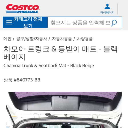
컨
메
텐
뉴
마이페이지
츠
로
카테고리 전체
로
바
바
로
보기
로
가
가
기
메인
공구/생활/자동차
자동차용품
차량용품
기
차모아 트렁크 & 등받이 매트 - 블랙
베이지
Chamoa Trunk & Seatback Mat - Black Beige
상품 #
640773-BB