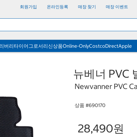
회원가입
온라인등록
매장 찾기
매장 이벤트
딜리버리
타이어
그로서리
신상품
Online-Only
CostcoDirect
Apple
뉴베너 PVC
Newvanner PVC Car
상품 #
690170
28,490원