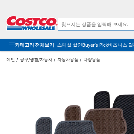
컨
메
텐
뉴
츠
로
로
바
바
로
로
가
가
기
기
카테고리 전체보기
스페셜 할인
Buyer's Pick
비즈니스 
메인
공구/생활/자동차
자동차용품
차량용품