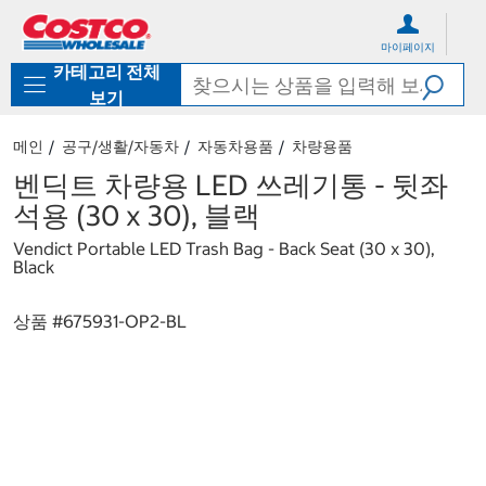
컨
메
텐
뉴
마이페이지
츠
로
카테고리 전체
로
바
바
로
보기
로
가
가
기
메인
공구/생활/자동차
자동차용품
차량용품
기
벤딕트 차량용 LED 쓰레기통 - 뒷좌
석용 (30 x 30), 블랙
Vendict Portable LED Trash Bag - Back Seat (30 x 30),
Black
상품 #
675931-OP2-BL