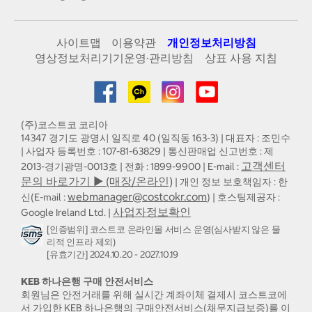
사이트맵
이용약관
개인정보처리방침
영상정보처리기기운영·관리방침
상표 사용 지침
(주)코스트코 코리아
14347 경기도 광명시 일직로 40 (일직동 163-3) | 대표자 : 조민수
| 사업자 등록번호 : 107-81-63829 | 통신판매업 신고번호 : 제
고객센터
2013-경기광명-0013호 | 전화 : 1899-9900 | E-mail :
문의 바로가기 ▶ (매장/온라인)
| 개인 정보 보호책임자 : 한
webmanager@costcokr.com
신(E-mail :
) | 호스팅제공자 :
사업자정보확인
Google Ireland Ltd. |
[인증범위] 코스트코 온라인몰 서비스 운영(심사받지 않은 물
리적 인프라 제외)
[유효기간] 2024.10.20 - 2027.10.19
KEB 하나은행 구매 안전서비스
회원님은 안전거래를 위해 실시간 계좌이체 결제시 코스트코에
서 가입한 KEB 하나은행의 구매안전서비스(채무지급보증)를 이