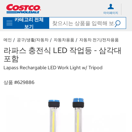
컨
메
텐
뉴
마이페이지
츠
로
카테고리 전체
로
바
바
로
보기
로
가
가
기
메인
공구/생활/자동차
자동차용품
자동차 전기/전자용품
기
라파스 충전식 LED 작업등 - 삼각대
포함
Lapass Rechargable LED Work Light w/ Tripod
상품 #
629886