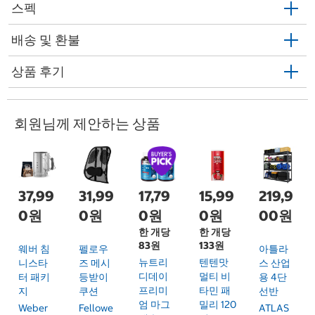
스펙
배송 및 환불
상품 후기
회원님께 제안하는 상품
37,99
31,99
17,79
15,99
219,9
0원
0원
0원
0원
00원
한 개당
한 개당
83원
133원
웨버 침
펠로우
아틀라
뉴트리
텐텐맛
니스타
즈 메시
스 산업
디데이
멀티 비
터 패키
등받이
용 4단
프리미
타민 패
지
쿠션
선반
엄 마그
밀리 120
Weber
Fellowe
ATLAS