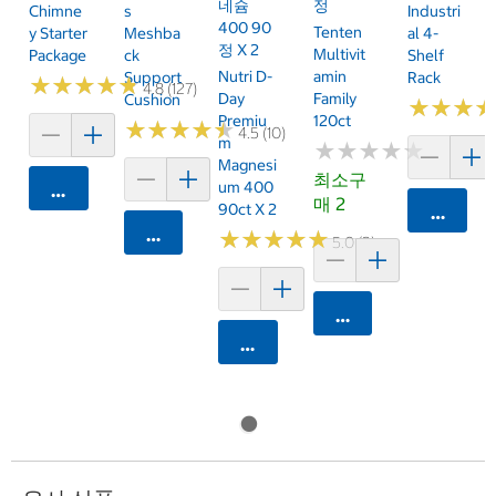
네슘
정
Chimne
S
Industri
400 90
Tenten
Y Starter
Meshba
Al 4-
정 X 2
Multivit
Package
Ck
Shelf
Nutri D-
Amin
Support
Rack
★
★
★
★
★
★
★
★
★
★
4.8 (127)
Day
Family
Cushion
★
★
★
★
★
★
Premiu
120ct
★
★
★
★
★
★
★
★
★
★
4.5 (10)
M
★
★
★
★
★
★
★
★
★
★
Magnesi
최소구
Um 400
카트에 담기
매 2
90ct X 2
카트에 
카트에 담기
★
★
★
★
★
★
★
★
★
★
5.0 (2)
카트에 담기
카트에 담기