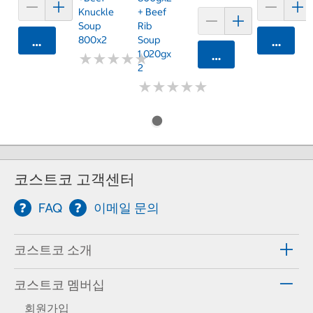
Knuckle
+ Beef
Soup
Rib
800x2
Soup
카트에 담기
카트에 
1,020gx
카트에 담기
★
★
★
★
★
★
★
★
★
★
2
★
★
★
★
★
★
★
★
★
★
코스트코 고객센터
FAQ
이메일 문의
코스트코 소개
코스트코 멤버십
회원가입