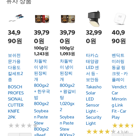
유사 상품
34,9
39,79
39,79
32,99
40,9
90원
0원
0원
0원
90원
100g당
100g당
1,243원
1,093원
보쉬전
타카쇼
벤딕트
차돌박
차돌박
문가용
태양광
미러링
이 냉이
이 냉이
다용도
LED 센
동글 링
된장찌
된장찌
칼세트2
서 등 -
크핏 - 카
개
개
종
보안등
플레이
800gx2
800gx2
BOSCH
Takasho
Vendict
+ 한우국
+ 왕갈비
PROFES
Solar
Car
밥
탕
SIONAL
LED
Mirrorin
800gx2
1,020gx
CUTTER
Sensor
G Link
2
Soybea
KNIFE
Light -
Fit - Car
N Paste
Soybea
2PK
Security
Play
Stew
N Paste
Light
★
★
★
★
★
★
★
★
★
★
★
★
★
★
★
★
800gx2
Stew
★
★
★
★
★
★
★
★
★
★
4.3 (4)
+Beef
800gx2