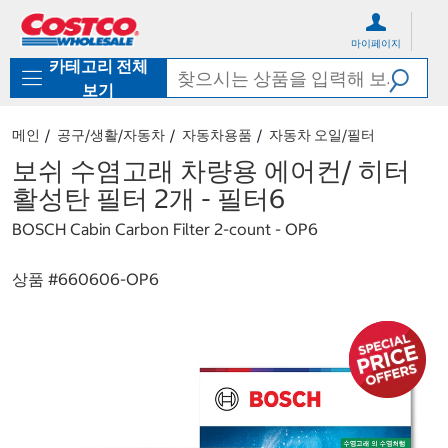
컨
메
텐
뉴
마이페이지
츠
로
카테고리 전체
로
바
바
로
보기
로
가
가
기
메인
공구/생활/자동차
자동차용품
자동차 오일/필터
기
보쉬 수염고래 차량용 에어컨/ 히터
활성탄 필터 2개 - 필터6
BOSCH Cabin Carbon Filter 2-count - OP6
상품 #
660606-OP6