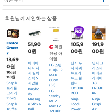
회원님께 제안하는 상품
Costco
51,90
105,9
191,9
회원
Grocer
0원
00원
00원
y
전용 아
13,69
이템
바리바
닌자 푸
닌자 크
LG 스탠
0원
디 마사
디 파워
리스피
바이미 2
10g당
지 릴렉
뉴트리
에어프
MAX
118원
스틱 &
듀오 블
라이어
80cm
Snapik
지압볼
렌더
3.8L
(32)
트러플
CB100K
FN090
Barybo
LG
크래커
RCO
KR
Dy
Stanby
1.16kg
Massag
Ninja
Ninja
ME 2
Snapik
E Stick &
Foodi
Crispi
Max TV
Truffle
Ball
Power
Air
32LX6B