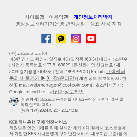
사이트맵
이용약관
개인정보처리방침
영상정보처리기기운영·관리방침
상표 사용 지침
(주)코스트코 코리아
14347 경기도 광명시 일직로 40 (일직동 163-3) | 대표자 : 조민수
| 사업자 등록번호 : 107-81-63829 | 통신판매업 신고번호 : 제
고객센터
2013-경기광명-0013호 | 전화 : 1899-9900 | E-mail :
문의 바로가기 ▶ (매장/온라인)
| 개인 정보 보호책임자 : 한
webmanager@costcokr.com
신(E-mail :
) | 호스팅제공자 :
사업자정보확인
Google Ireland Ltd. |
[인증범위] 코스트코 온라인몰 서비스 운영(심사받지 않은 물
리적 인프라 제외)
[유효기간] 2024.10.20 - 2027.10.19
KEB 하나은행 구매 안전서비스
회원님은 안전거래를 위해 실시간 계좌이체 결제시 코스트코에
서 가입한 KEB 하나은행의 구매안전서비스(채무지급보증)를 이