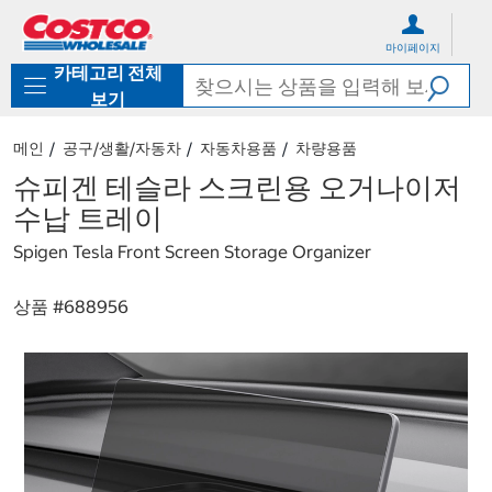
컨
메
텐
뉴
마이페이지
츠
로
카테고리 전체
로
바
바
로
보기
로
가
가
기
메인
공구/생활/자동차
자동차용품
차량용품
기
슈피겐 테슬라 스크린용 오거나이저
수납 트레이
Spigen Tesla Front Screen Storage Organizer
상품 #
688956