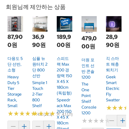
회원님께 제안하는 상품
87,90
36,9
189,9
28,9
479,0
0원
90원
00원
90원
00원
다용도 5
심플 뉴
스피드
긱 스마
더원 포
단 선반,
원터치 2
랙 Max
트 해충
인트 선
소형
단 800
200 경
퇴치기
반 콘솔
선반
량랙 150
Heavy
Geek
1200
X 45 X
Duty 5
Simple 1
Smart
The
180cm
Tier
Touch
Electric
One
(독립형)
Storage
2-Tier
Fly
Point
Rack,
800
Speedr
Swatter
Shelf
Small
Shelf
Ack Max
★
★
★
★
★
★
Console
200 150
★
★
★
★
★
★
★
★
★
★
★
★
★
★
★
★
★
★
★
★
1200
4.8 (223)
4.1 (21)
X 45 X
★
★
★
★
★
★
★
★
★
★
180cm
(Stand