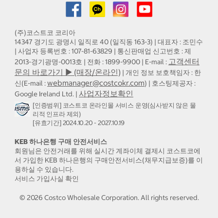
(주)코스트코 코리아
14347 경기도 광명시 일직로 40 (일직동 163-3) | 대표자 : 조민수
| 사업자 등록번호 : 107-81-63829 | 통신판매업 신고번호 : 제
고객센터
2013-경기광명-0013호 | 전화 : 1899-9900 | E-mail :
문의 바로가기 ▶ (매장/온라인)
| 개인 정보 보호책임자 : 한
webmanager@costcokr.com
신(E-mail :
) | 호스팅제공자 :
사업자정보확인
Google Ireland Ltd. |
[인증범위] 코스트코 온라인몰 서비스 운영(심사받지 않은 물
리적 인프라 제외)
[유효기간] 2024.10.20 - 2027.10.19
KEB 하나은행 구매 안전서비스
회원님은 안전거래를 위해 실시간 계좌이체 결제시 코스트코에
서 가입한 KEB 하나은행의 구매안전서비스(채무지급보증)를 이
용하실 수 있습니다.
서비스 가입사실 확인
©
2026
Costco Wholesale Corporation.
All rights reserved.